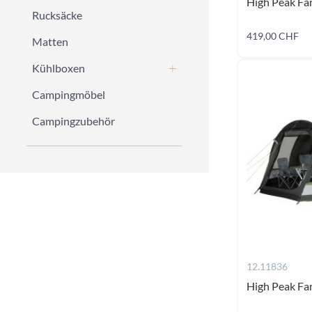
High Peak Fam
Rucksäcke
419,00 CHF
Matten
Kühlboxen
Campingmöbel
Campingzubehör
12.11836
High Peak Fam