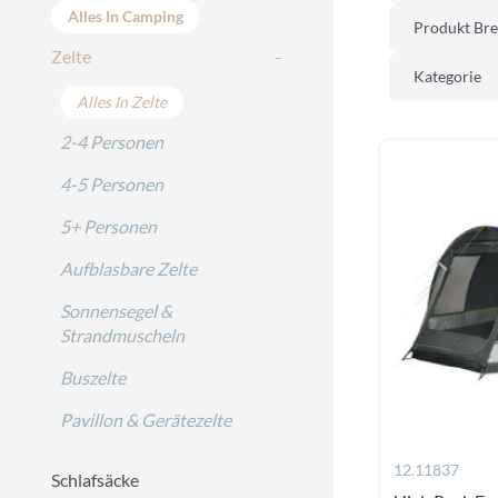
Alles In Camping
Produkt Bre
Zelte
Kategorie
Alles In Zelte
2-4 Personen
4-5 Personen
5+ Personen
Aufblasbare Zelte
Sonnensegel &
Strandmuscheln
Buszelte
Pavillon & Gerätezelte
12.11837
Schlafsäcke