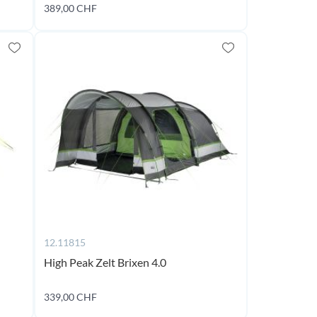
ming
389,00 CHF
Jetzt kaufen
oon
12.11815
High Peak Zelt Brixen 4.0
coming
339,00 CHF
soon