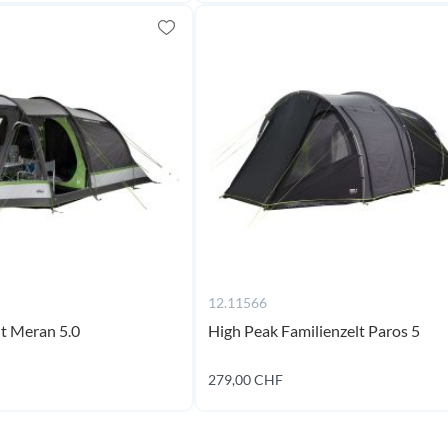
12.11566
lt Meran 5.0
High Peak Familienzelt Paros 5
coming
279,00 CHF
Jetzt kaufen
soon