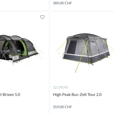
co
389,00 CHF
Jetzt kaufen
s
12.14145
t Brixen 5.0
High Peak Bus-Zelt Tour 2.0
coming
359,00 CHF
Jetzt kaufen
soon