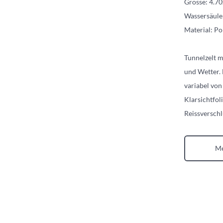
Grösse: 4.7
Wassersäul
Material: P
Tunnelzelt m
und Wetter. 
variabel von
Klarsichtfol
Reissverschl
Me