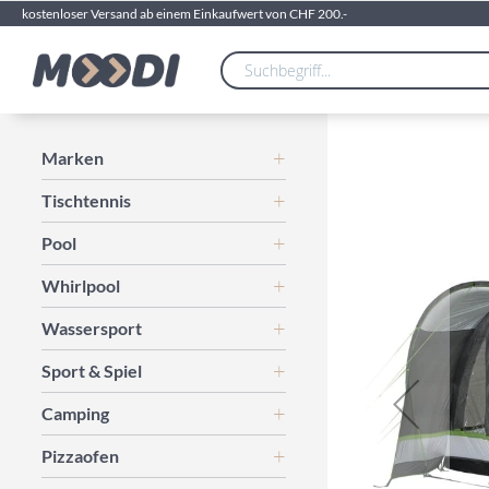
kostenloser Versand ab einem Einkaufwert von CHF 200.-
Zum
Marken
Ende
Tischtennis
der
Bildgalerie
Pool
springen
Whirlpool
Wassersport
Sport & Spiel
Camping
Pizzaofen