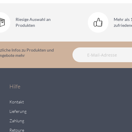
Riesige Auswahl
an
Mehr als 
Produkten
zufriede
zliche Infos zu Produkten und
angebote mehr
Hilfe
Kontakt
Lieferung
Zahlung
Retoure