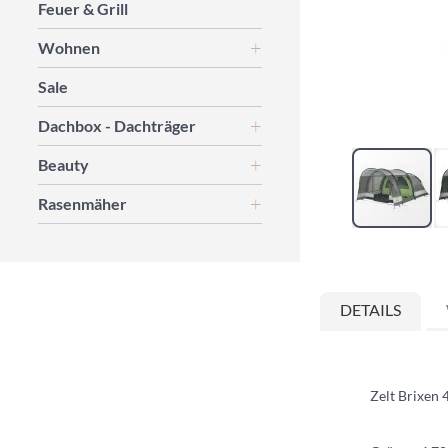
Feuer & Grill
Wohnen
Sale
Dachbox - Dachträger
Beauty
Rasenmäher
Zum
Anfang
der
DETAILS
Bildgalerie
springen
Zelt Brixen 