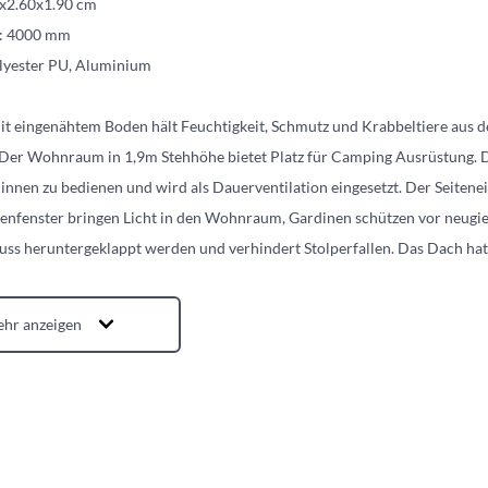
0x2.60x1.90 cm
e: 4000 mm
olyester PU, Aluminium
it eingenähtem Boden hält Feuchtigkeit, Schmutz und Krabbeltiere aus 
Der Wohnraum in 1,9m Stehhöhe bietet Platz für Camping Ausrüstung. D
 innen zu bedienen und wird als Dauerventilation eingesetzt. Der Seiten
ienfenster bringen Licht in den Wohnraum, Gardinen schützen vor neugi
uss heruntergeklappt werden und verhindert Stolperfallen. Das Dach ha
hr anzeigen