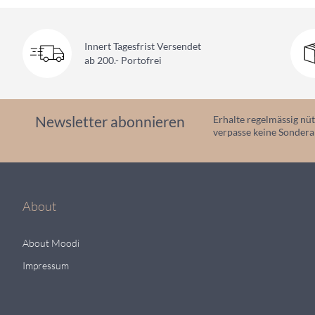
Innert Tagesfrist Versendet
ab 200.- Portofrei
Newsletter abonnieren
Erhalte regelmässig nüt
verpasse keine Sonder
About
About Moodi
Impressum