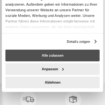
analysieren. Außerdem geben wir Informationen zu Ihrer
Verwendung unserer Website an unsere Partner für
soziale Medien, Werbung und Analysen weiter. Unsere
Partner führen diese Informationen möglicherweise mit
weiteren Daten zusammen, die Sie ihnen bereitgestellt
13.6001R
haben oder die sie im Rahmen Ihrer Nutzung der Dienste
LAY-Z-SPA Energiespar-Whirlpool Cabo HydroJet
gesammelt haben.
Details zeigen
mit App-Steuerung, für 6 Personen
coming
729,00 CHF
soon
Alle zulassen
Anpassen
Ablehnen