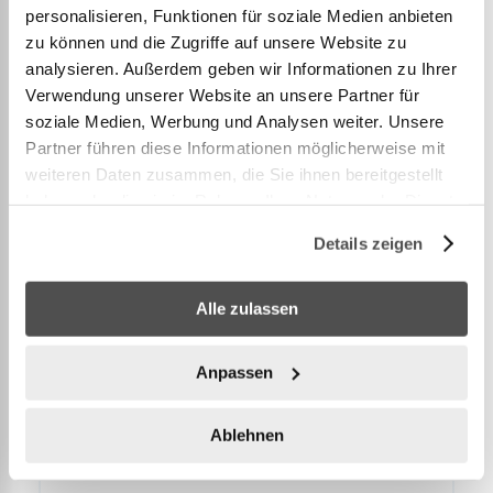
Ooni Volt 2 Elektrischer Pizzaofen
personalisieren, Funktionen für soziale Medien anbieten
zu können und die Zugriffe auf unsere Website zu
499,00 CHF
Jetzt kaufen
analysieren. Außerdem geben wir Informationen zu Ihrer
Verwendung unserer Website an unsere Partner für
soziale Medien, Werbung und Analysen weiter. Unsere
Partner führen diese Informationen möglicherweise mit
weiteren Daten zusammen, die Sie ihnen bereitgestellt
haben oder die sie im Rahmen Ihrer Nutzung der Dienste
gesammelt haben.
Details zeigen
Alle zulassen
Anpassen
10.70010
Ablehnen
Solo Stove Pizzaofen PI 12