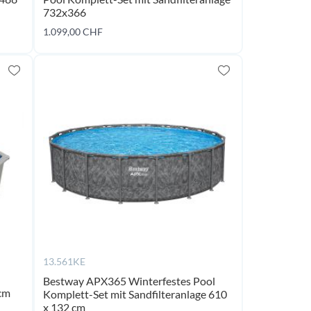
732x366
ming
coming
1.099,00 CHF
oon
soon
13.561KE
Bestway APX365 Winterfestes Pool
cm
Komplett-Set mit Sandfilteranlage 610
x 132 cm