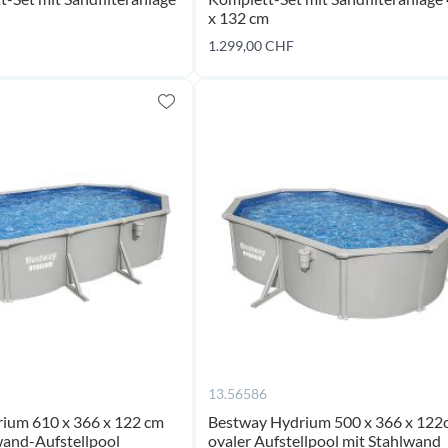
x 132 cm
coming
co
1.299,00 CHF
soon
s
13.56586
ium 610 x 366 x 122 cm
Bestway Hydrium 500 x 366 x 122
wand-Aufstellpool
ovaler Aufstellpool mit Stahlwand