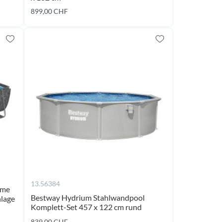
ming
899,00 CHF
Jetzt kaufen
oon
13.56384
ame
Bestway Hydrium Stahlwandpool
nlage
Komplett-Set 457 x 122 cm rund
ming
coming
839,00 CHF