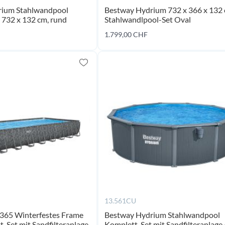
rium Stahlwandpool
Bestway Hydrium 732 x 366 x 132
 732 x 132 cm, rund
Stahlwandlpool-Set Oval
coming
co
1.799,00 CHF
soon
s
13.561CU
365 Winterfestes Frame
Bestway Hydrium Stahlwandpool
-Set mit Sandfilteranlage
Komplett-Set mit Sandfilteranlage