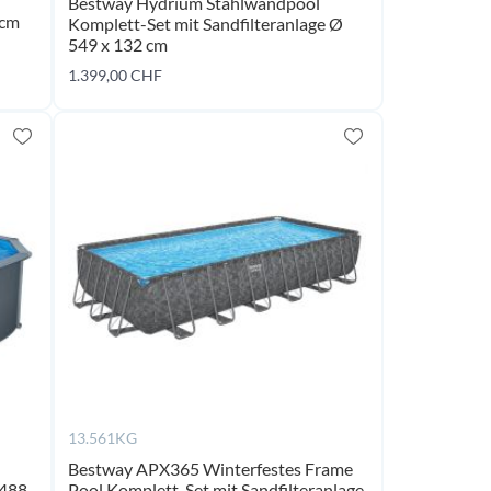
Bestway Hydrium Stahlwandpool
 cm
Komplett-Set mit Sandfilteranlage Ø
549 x 132 cm
ming
coming
1.399,00 CHF
oon
soon
13.561KG
Bestway APX365 Winterfestes Frame
 488
Pool Komplett-Set mit Sandfilteranlage