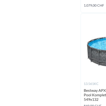
1.079,00 CHF
13.561KC
Bestway APX
Pool Komplett
549x132
849,00 CHF