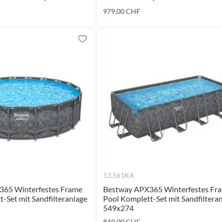
coming
co
979,00 CHF
soon
s
13.561KA
365 Winterfestes Frame
Bestway APX365 Winterfestes Fr
-Set mit Sandfilteranlage
Pool Komplett-Set mit Sandfiltera
549x274
co
849,00 CHF