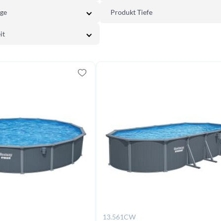
nge
Produkt Tiefe
it
13.561CW