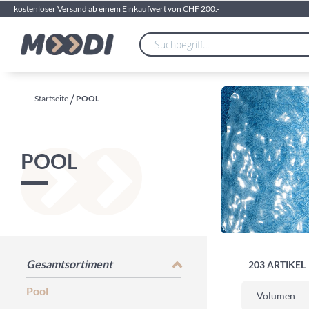
kostenloser Versand ab einem Einkaufwert von CHF 200.-
Startseite
POOL
POOL
Gesamtsortiment
203
ARTIKEL
Pool
Volumen