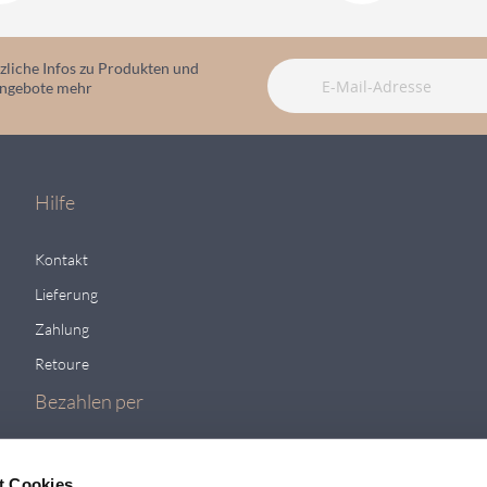
zliche Infos zu Produkten und
angebote mehr
Hilfe
Kontakt
Lieferung
Zahlung
Retoure
Bezahlen per
t Cookies