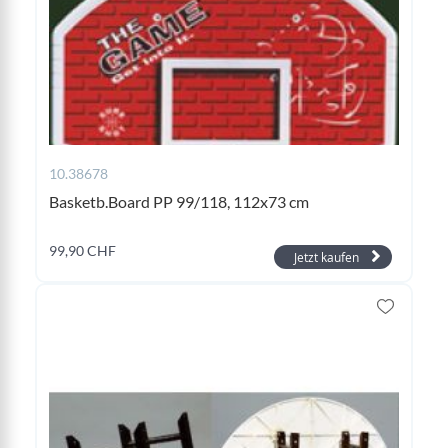
10.38678
Basketb.Board PP 99/118, 112x73 cm
99,90 CHF
Jetzt kaufen