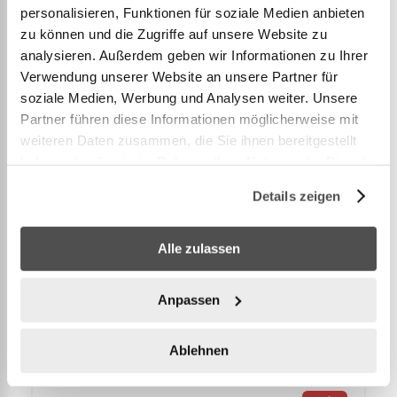
TreeFrog Ski & Snowboard Dachträger 626
personalisieren, Funktionen für soziale Medien anbieten
zu können und die Zugriffe auf unsere Website zu
coming
429,00 CHF
soon
analysieren. Außerdem geben wir Informationen zu Ihrer
Verwendung unserer Website an unsere Partner für
soziale Medien, Werbung und Analysen weiter. Unsere
Partner führen diese Informationen möglicherweise mit
weiteren Daten zusammen, die Sie ihnen bereitgestellt
haben oder die sie im Rahmen Ihrer Nutzung der Dienste
gesammelt haben.
Details zeigen
Alle zulassen
Anpassen
12.80041
Ablehnen
TreeFrog Ski & Snowboard Dachträger 365 H