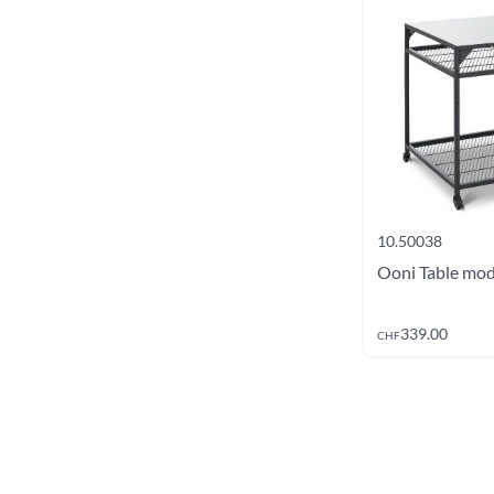
10.50033
10.50038
Ooni Balance numérique
Ooni Table mod
double
Ajouter au panier
Ajout
49.00
339.00
CHF
CHF