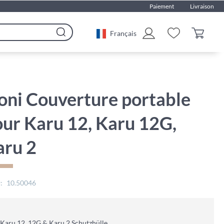
Paiement
Livraison
Français
Rechercher
oni Couverture portable
ur Karu 12, Karu 12G,
aru 2
10.50046
Karu 12, 12G & Karu 2 Schutzhülle