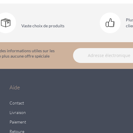
Plu
Vaste choix
de produits
clie
es informations utiles sur les
 plus aucune offre spéciale
Aide
Contact
Livraison
Paiement
Retoure