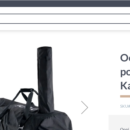
O
po
K
SKU
Ooni 