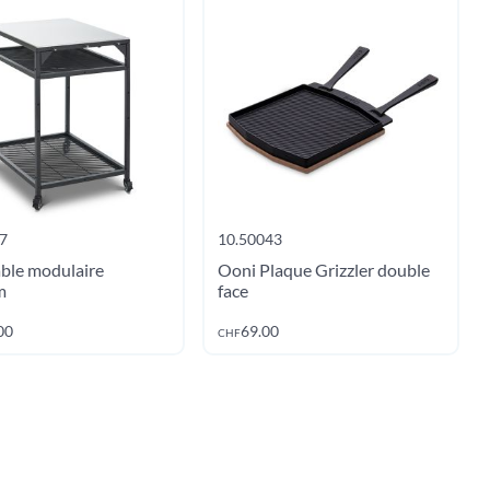
7
10.50043
ble modulaire
Ooni Plaque Grizzler double
m
face
Ajouter au panier
Ajouter au panier
00
69.00
CHF