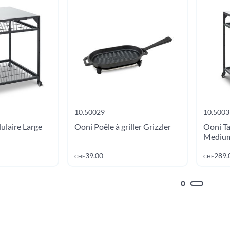
10.50029
10.5003
ulaire Large
Ooni Poêle à griller Grizzler
Ooni Ta
Mediu
er au panier
Ajouter au panier
39.00
289.
CHF
CHF