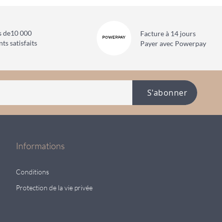
s de
10 000
Facture à 14 jours
nts satisfaits
Payer avec Powerpay
S'abonner
Informations
Conditions
Protection de la vie privée