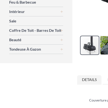
Feu & Barbecue
Intérieur
Sale
Coffre De Toit - Barres De Toit
Beauté
Tondeuse À Gazon
Skip
to
the
beginning
DETAILS
of
the
images
gallery
Couverture 