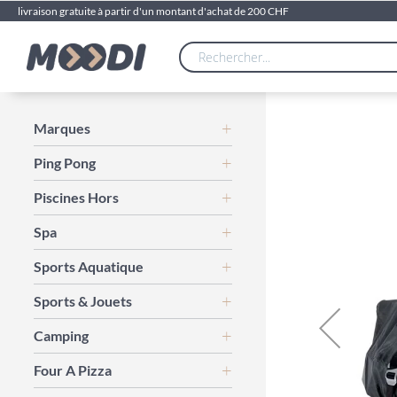
livraison gratuite à partir d'un montant d'achat de 200 CHF
Skip
Marques
to
Ping Pong
the
end
Piscines Hors
of
the
Spa
images
gallery
Sports Aquatique
Sports & Jouets
Camping
Four A Pizza