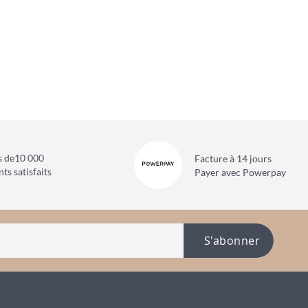
s de
10 000
Facture à 14 jours
nts satisfaits
Payer avec Powerpay
S'abonner