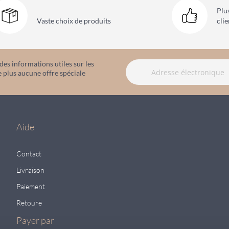
Plu
Vaste choix
de produits
clie
es informations utiles sur les
 plus aucune offre spéciale
Aide
Contact
Livraison
Paiement
Retoure
Payer par