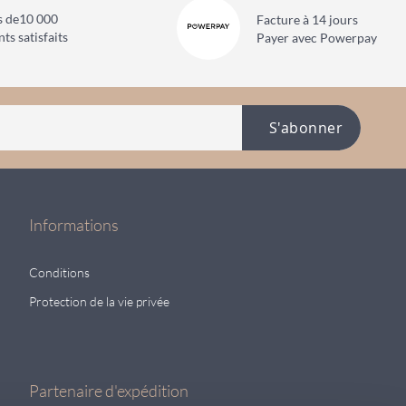
s de
10 000
Facture à 14 jours
nts satisfaits
Payer avec Powerpay
S'abonner
Informations
Conditions
Protection de la vie privée
Partenaire d'expédition