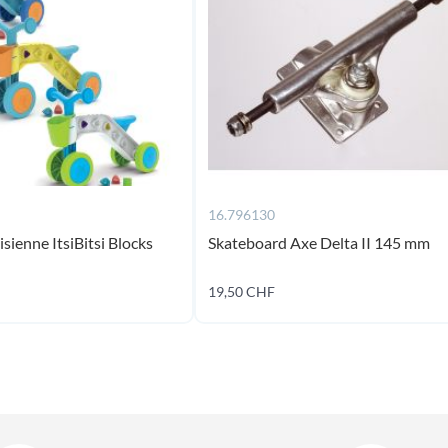
16.796130
isienne ItsiBitsi Blocks
Skateboard Axe Delta II 145 mm
19,50 CHF
Ajouter au panier
Ajouter au panier