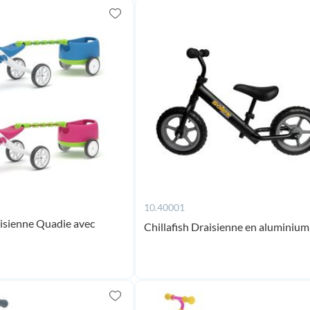
10.40001
aisienne Quadie avec
Chillafish Draisienne en aluminium
rup
Ajouter au panier
st