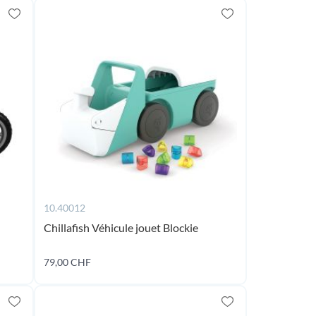
10.40012
Chillafish Véhicule jouet Blockie
En
ture
de
79,00 CHF
Ajouter au panier
ock