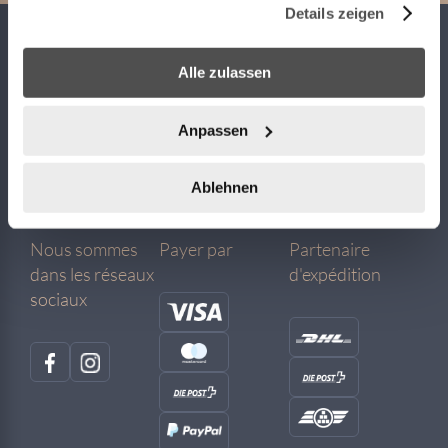
Details zeigen
About
Aide
Informations
Alle zulassen
About Moodi
Contact
Conditions
Anpassen
Mentions légales
Livraison
Protection de la vie
privée
Paiement
Ablehnen
Retoure
Nous sommes
Payer par
Partenaire
dans les réseaux
d'expédition
sociaux