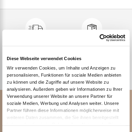
franco de port à partir de 200.
Vaste choix
Diese Webseite verwendet Cookies
Wir verwenden Cookies, um Inhalte und Anzeigen zu
personalisieren, Funktionen für soziale Medien anbieten
Plus de
clients satisfaits
Facture à 14 jours
zu können und die Zugriffe auf unsere Website zu
analysieren. Außerdem geben wir Informationen zu Ihrer
Verwendung unserer Website an unsere Partner für
S'abonner à la newsletter
soziale Medien, Werbung und Analysen weiter. Unsere
Reçois régulièrement des informations utiles sur les
produits et ne manque plus aucune offre spéciale
Partner führen diese Informationen möglicherweise mit
weiteren Daten zusammen, die Sie ihnen bereitgestellt
S'abonner
haben oder die sie im Rahmen Ihrer Nutzung der Dienste
gesammelt haben.