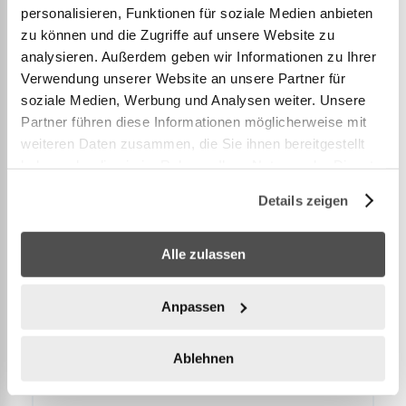
High Peak Tente tunnel Sparrow LW
personalisieren, Funktionen für soziale Medien anbieten
zu können und die Zugriffe auf unsere Website zu
129,00 CHF
Ajouter au panier
analysieren. Außerdem geben wir Informationen zu Ihrer
Verwendung unserer Website an unsere Partner für
soziale Medien, Werbung und Analysen weiter. Unsere
Partner führen diese Informationen möglicherweise mit
weiteren Daten zusammen, die Sie ihnen bereitgestellt
haben oder die sie im Rahmen Ihrer Nutzung der Dienste
gesammelt haben.
Details zeigen
Alle zulassen
Anpassen
12.11510
Ablehnen
High Peak Tente Talos 4