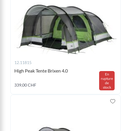
12.11815
High Peak Tente Brixen 4.0
En
rupture
de
339,00 CHF
stock