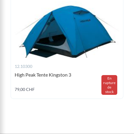
12.10300
High Peak Tente Kingston 3
En
rupture
de
79,00 CHF
stock