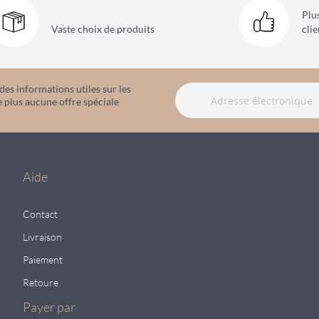
Plu
Vaste choix
de produits
clie
es informations utiles sur les
 plus aucune offre spéciale
Aide
Contact
Livraison
Paiement
Retoure
Payer par