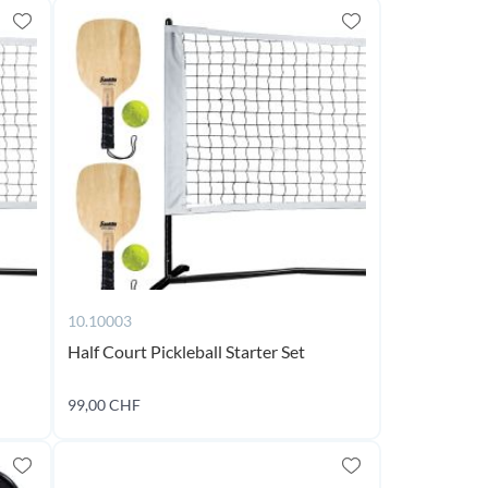
10.10003
Half Court Pickleball Starter Set
En
rupture
de
99,00 CHF
stock