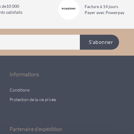
s de
10 000
Facture à 14 jours
nts satisfaits
Payer avec Powerpay
S'abonner
Informations
Conditions
Protection de la vie privée
Partenaire d'expédition