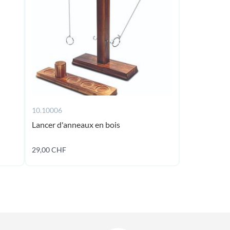
10.10006
Lancer d'anneaux en bois
En
rupture
de
29,00 CHF
stock