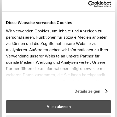
d'extérieur élégante en acier au carbone robuste et
revêtu par poudre, avec deux étagères réglables en
hauteur pour garder les ingrédients et la pâte à
Diese Webseite verwendet Cookies
pizza à portée de main. Elle est équipée de quatre
Wir verwenden Cookies, um Inhalte und Anzeigen zu
roulettes verrouillables et de crochets intégrés
personalisieren, Funktionen für soziale Medien anbieten
pratiques pour suspendre les plats à pizza
...
zu können und die Zugriffe auf unsere Website zu
analysieren. Außerdem geben wir Informationen zu Ihrer
Verwendung unserer Website an unsere Partner für
Voir plus
soziale Medien, Werbung und Analysen weiter. Unsere
Partner führen diese Informationen möglicherweise mit
weiteren Daten zusammen, die Sie ihnen bereitgestellt
haben oder die sie im Rahmen Ihrer Nutzung der Dienste
PLUS D’INFORMATION
gesammelt haben.
Details zeigen
Alle zulassen