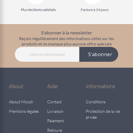
Plus de
clients satisfaits
Facture à 14 jours
S'abonner à la newsletter
Reçois régulièrement des informations utiles sur les
produits et ne manque plus aucune offre spéciale
S'abonner
About
Aide
Informations
About Moodi
Contact
Conditions
Mentions légales
Livraison
Protection de la vie
privée
Paiement
Retoure