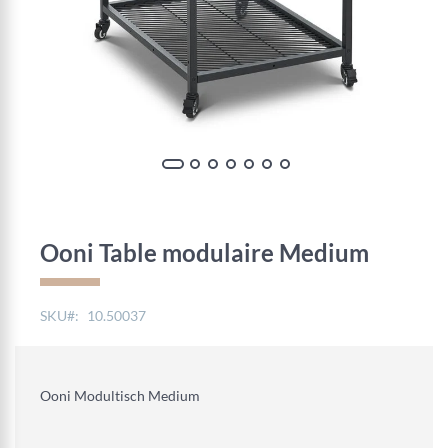
Skip
to
the
Ooni Table modulaire Medium
beginning
of
the
SKU
10.50037
images
gallery
Ooni Modultisch Medium