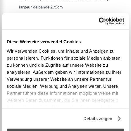
largeur de bande 2 /5cm
Cliquet avec sécurité de retour et 2x Treewear
(feutre noir avec fermeture velcro)
Guide d'installation
Charge de rupture : 20 kN Longueur : 15m Largeur
Diese Webseite verwendet Cookies
: 5cm
Wir verwenden Cookies, um Inhalte und Anzeigen zu
personalisieren, Funktionen für soziale Medien anbieten
Petit, maniable et compact ! Idéal pour les voyages
zu können und die Zugriffe auf unsere Website zu
analysieren. Außerdem geben wir Informationen zu Ihrer
et les déplacements - Petit mais fiable ! Grâce à son
Verwendung unserer Website an unsere Partner für
faible encombrement, la Travelline se g
...
soziale Medien, Werbung und Analysen weiter. Unsere
Partner führen diese Informationen möglicherweise mit
weiteren Daten zusammen, die Sie ihnen bereitgestellt
Voir plus
haben oder die sie im Rahmen Ihrer Nutzung der Dienste
gesammelt haben.
Details zeigen
PLUS D’INFORMATION