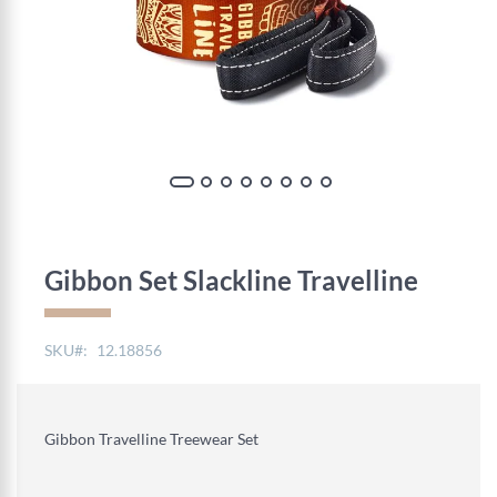
Skip
to
the
Gibbon Set Slackline Travelline
beginning
of
the
SKU
12.18856
images
gallery
Gibbon Travelline Treewear Set