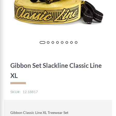
Skip
to
the
Gibbon Set Slackline Classic Line
beginning
of
XL
the
images
gallery
SKU
12.18817
Gibbon Classic Line XL Treewear Set