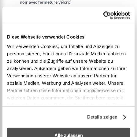
noir avec fermeture velcro)
Guide d'installation
Montage simple et sans problème entre des arbres
ou des points d'ancrage stables similaires
Charge de rupture : 40 kN Longueur : 25 m Largeur
Diese Webseite verwendet Cookies
: 5cm
Wir verwenden Cookies, um Inhalte und Anzeigen zu
personalisieren, Funktionen für soziale Medien anbieten
zu können und die Zugriffe auf unsere Website zu
L'original ! Le slackline le plus vendu au monde -
analysieren. Außerdem geben wir Informationen zu Ihrer
Apprécié des débutants, des familles et des pe
...
Verwendung unserer Website an unsere Partner für
soziale Medien, Werbung und Analysen weiter. Unsere
Partner führen diese Informationen möglicherweise mit
Voir plus
weiteren Daten zusammen, die Sie ihnen bereitgestellt
haben oder die sie im Rahmen Ihrer Nutzung der Dienste
gesammelt haben.
Details zeigen
PLUS D’INFORMATION
Alle zulassen