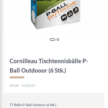
Zum
Anfang
der
Cornilleau Tischtennisbälle P-
Bildgalerie
springen
Ball Outdooor (6 Stk.)
SKU
14.20621
TT-Bälle P-Ball Outdoor (6 Stk.)