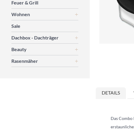
Feuer & Grill
Wohnen
Sale
Dachbox - Dachträger
Beauty
Rasenmäher
Zum
Anfang
der
DETAILS
Bildgalerie
springen
Das Combo De
erstaunliche