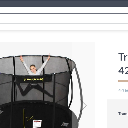
T
4
SKU
Tram