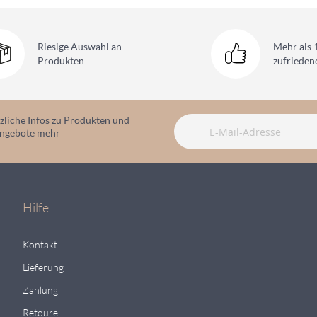
Riesige Auswahl
an
Mehr als 
Produkten
zufriede
zliche Infos zu Produkten und
angebote mehr
Hilfe
Kontakt
Lieferung
Zahlung
Retoure