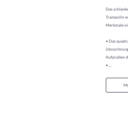
Das schlanke
Trampolin wu
Merkmale si
• Das quadra
(stosschnurg
Aufprallen d
•
...
Me