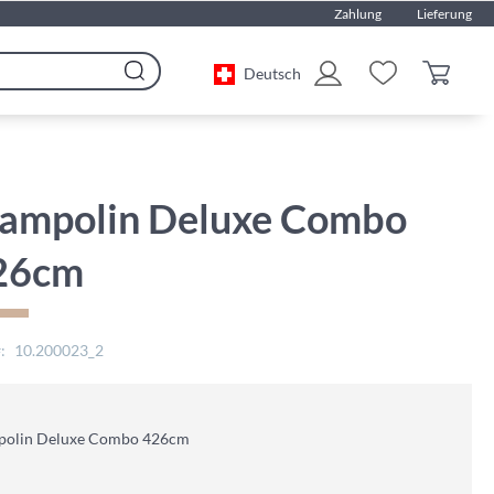
Zahlung
Lieferung
Deutsch
Search
rampolin Deluxe Combo
26cm
10.200023_2
polin Deluxe Combo 426cm