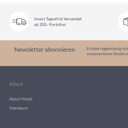
Innert Tagesfrist Versendet
ab 200.- Portofrei
Newsletter abonnieren
Erhalte regelmässig nüt
verpasse keine Sonder
About
About Moodi
Impressum