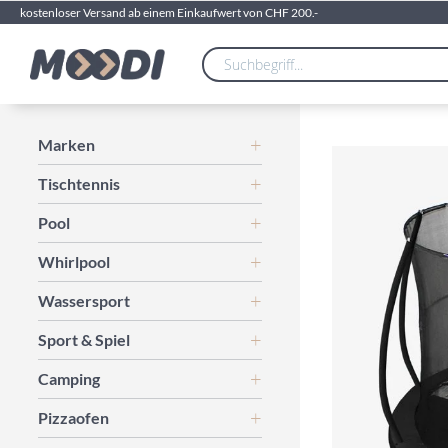
kostenloser Versand ab einem Einkaufwert von CHF 200.-
Zum
Marken
Ende
Tischtennis
der
Bildgalerie
Pool
springen
Whirlpool
Wassersport
Sport & Spiel
Camping
Pizzaofen