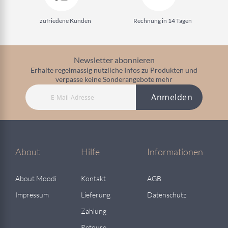
zufriedene Kunden
Rechnung in 14 Tagen
Newsletter abonnieren
Erhalte regelmässig nützliche Infos zu Produkten und
verpasse keine Sonderangebote mehr
Anmelden
About
Hilfe
Informationen
About Moodi
Kontakt
AGB
Impressum
Lieferung
Datenschutz
Zahlung
Retoure