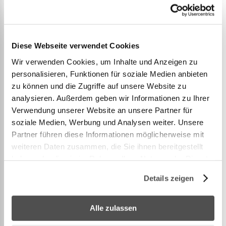
Metall‑auf‑Metall‑Kontakt; der durchstichfeste,
dreilagige Tritech‑Liner ist für Stärke und
Langlebigkeit verstärkt; 83% durchstichfester, 33%
dehnfester und 15% reisfester als Standard‑PVC.
Diese Webseite verwendet Cookies
40-MINUTEN-AUFBAU: Rahmen und Liner lassen
Wir verwenden Cookies, um Inhalte und Anzeigen zu
sich mit 2–3 Personen leicht aufbauen; für die
personalisieren, Funktionen für soziale Medien anbieten
zu können und die Zugriffe auf unsere Website zu
Einlagerung ausserhalb der Saison lässt sich der
...
analysieren. Außerdem geben wir Informationen zu Ihrer
Verwendung unserer Website an unsere Partner für
Mehr anzeigen
soziale Medien, Werbung und Analysen weiter. Unsere
Partner führen diese Informationen möglicherweise mit
weiteren Daten zusammen, die Sie ihnen bereitgestellt
haben oder die sie im Rahmen Ihrer Nutzung der Dienste
gesammelt haben.
WEITERE INFORMATIONEN
Details zeigen
Alle zulassen