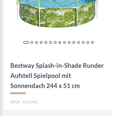
Zum
Anfang
der
Bestway Splash-in-Shade Runder
Bildgalerie
springen
Aufstell Spielpool mit
Sonnendach 244 x 51 cm
SKU
13.56432