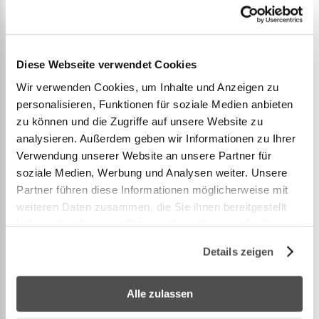
Rostbeständigkeit.
SCHNELLER, EINFACHER AUF- UND ABBAU: Der
Aufbau von Rahmen und Liner dauert mit 2–3
Personen 60 Minuten; für den Auf- oder Abbau
Diese Webseite verwendet Cookies
sind keine Werkzeuge erforderlich.
Wir verwenden Cookies, um Inhalte und Anzeigen zu
LIEFERUMFANG: Set enthält den Pool, eine
personalisieren, Funktionen für soziale Medien anbieten
zu können und die Zugriffe auf unsere Website zu
6.056‑L‑Sandfilterpumpe, eine Poollei
...
analysieren. Außerdem geben wir Informationen zu Ihrer
Verwendung unserer Website an unsere Partner für
Mehr anzeigen
soziale Medien, Werbung und Analysen weiter. Unsere
Partner führen diese Informationen möglicherweise mit
weiteren Daten zusammen, die Sie ihnen bereitgestellt
haben oder die sie im Rahmen Ihrer Nutzung der Dienste
gesammelt haben.
WEITERE INFORMATIONEN
Details zeigen
Alle zulassen