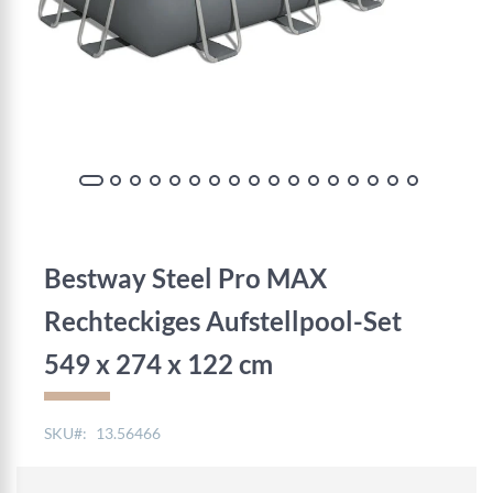
Zum
Anfang
der
Bestway Steel Pro MAX
Bildgalerie
springen
Rechteckiges Aufstellpool-Set
549 x 274 x 122 cm
SKU
13.56466