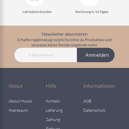
zufriedene Kunden
Rechnung in 14 Tagen
Newsletter abonnieren
Erhalte regelmässig nützliche Infos zu Produkten und
verpasse keine Sonderangebote mehr
Anmelden
About
Hilfe
Informationen
About Moodi
Kontakt
AGB
Impressum
Lieferung
Datenschutz
Zahlung
Retoure