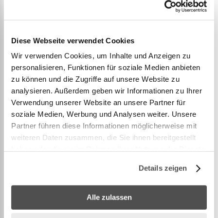
Bestway Chlorresistente Entleerungspumpe
Pumpleistung: 3.028 l/h
Diese Webseite verwendet Cookies
5-Meter-Ablassschlauch
Wir verwenden Cookies, um Inhalte und Anzeigen zu
Adapter passt auf jeden Gartenschlauch
personalisieren, Funktionen für soziale Medien anbieten
Stabile, korrosionsbeständige Konstruktion
zu können und die Zugriffe auf unsere Website zu
analysieren. Außerdem geben wir Informationen zu Ihrer
Einfaches Abpumpen des Poolwassers
Verwendung unserer Website an unsere Partner für
Inhalt: 1 Pumpen-Set, 1 Adapter-Set
soziale Medien, Werbung und Analysen weiter. Unsere
Partner führen diese Informationen möglicherweise mit
Durchflussrate: 3.028 l/h
weiteren Daten zusammen, die Sie ihnen bereitgestellt
Langlebige, korrosionsbeständige Materialien
haben oder die sie im Rahmen Ihrer Nutzung der Dienste
Schnelles und automatisches Entleeren des Pools
gesammelt haben.
Details zeigen
500 cm langer Abflussschlauch mit 32-mm-
Anschlüssen
Alle zulassen
Inklusive Gartenschlauchadaptern
Inhalt: 1 Tauchpumpe