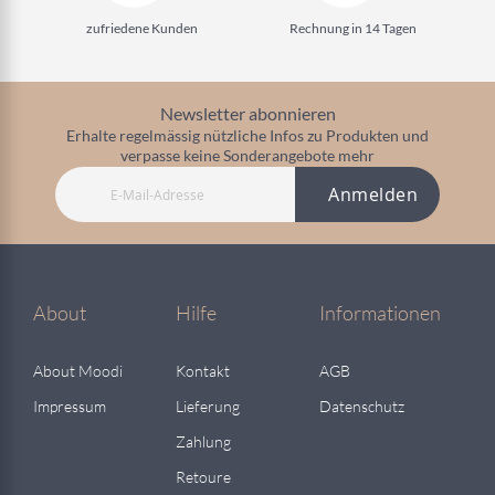
zufriedene Kunden
Rechnung in 14 Tagen
Newsletter abonnieren
Erhalte regelmässig nützliche Infos zu Produkten und
verpasse keine Sonderangebote mehr
Anmelden
About
Hilfe
Informationen
About Moodi
Kontakt
AGB
Impressum
Lieferung
Datenschutz
Zahlung
Retoure