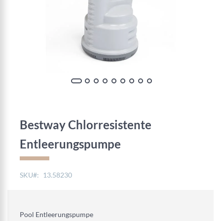
Zum
Anfang
der
Bestway Chlorresistente
Bildgalerie
springen
Entleerungspumpe
SKU
13.58230
Pool Entleerungspumpe