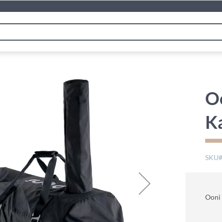
Oo
K
SKU
Ooni 