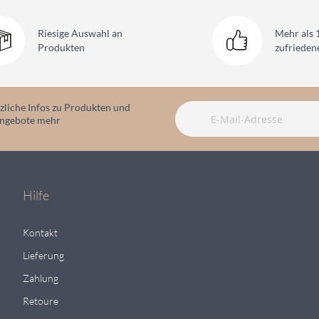
Riesige Auswahl
an
Mehr als 
Produkten
zufriede
zliche Infos zu Produkten und
angebote mehr
Hilfe
Kontakt
Lieferung
Zahlung
Retoure