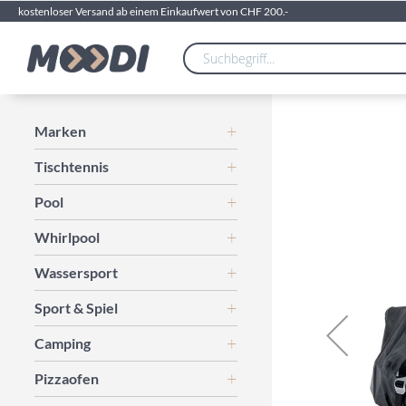
kostenloser Versand ab einem Einkaufwert von CHF 200.-
Zum
Marken
Ende
Tischtennis
der
Bildgalerie
Pool
springen
Whirlpool
Wassersport
Sport & Spiel
Camping
Pizzaofen