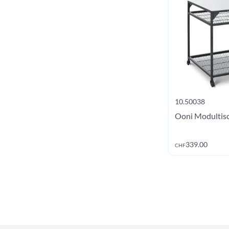
10.50033
10.50038
Ooni Duale Digitalwaage
Ooni Modultisc
Jetzt kaufen
49.00
339.00
CHF
CHF