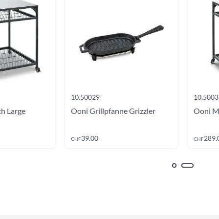
10.50029
10.5003
h Large
Ooni Grillpfanne Grizzler
Ooni M
Jetzt kaufen
Jetzt kaufen
39.00
289.
CHF
CHF