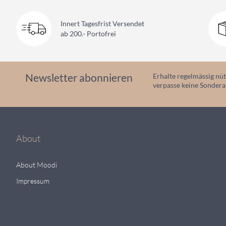
Innert Tagesfrist Versendet
ab 200.- Portofrei
Newsletter abonnieren
Erhalte regelmässig nüt
verpasse keine Sonder
About
About Moodi
Impressum