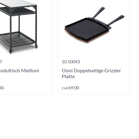
7
10.50043
odultisch Medium
Ooni Doppelseitige Grizzler
Platte
Jetzt kaufen
Jetzt kaufen
00
69.00
CHF