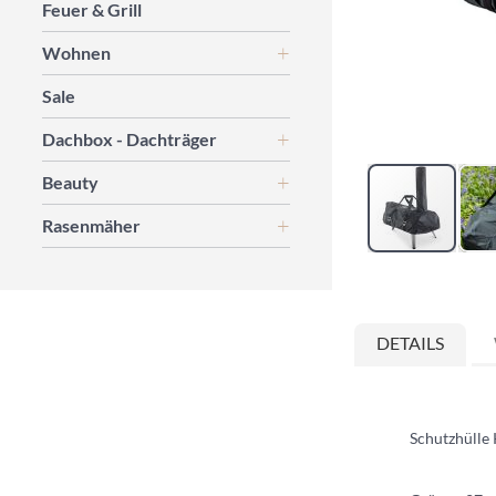
Feuer & Grill
Wohnen
Sale
Dachbox - Dachträger
Beauty
Rasenmäher
Zum
Anfang
der
DETAILS
Bildgalerie
springen
Schutzhülle