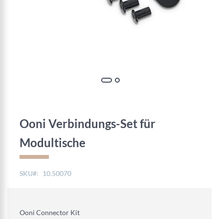
Zum
Anfang
der
Ooni Verbindungs-Set für
Bildgalerie
springen
Modultische
SKU
10.50070
Ooni Connector Kit