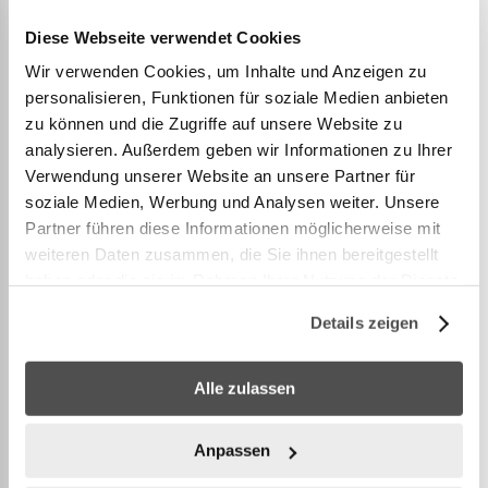
DETAILS
Diese Webseite verwendet Cookies
Wir verwenden Cookies, um Inhalte und Anzeigen zu
personalisieren, Funktionen für soziale Medien anbieten
Verbindungs-Set für Modultische
zu können und die Zugriffe auf unsere Website zu
analysieren. Außerdem geben wir Informationen zu Ihrer
Leicht zu montierende Montageplatte und Zubehör.
Verwendung unserer Website an unsere Partner für
Material: Pulverbeschichteter Karbonstahl
soziale Medien, Werbung und Analysen weiter. Unsere
Gewicht: 0,055 kg
Partner führen diese Informationen möglicherweise mit
weiteren Daten zusammen, die Sie ihnen bereitgestellt
haben oder die sie im Rahmen Ihrer Nutzung der Dienste
Erweitern Sie Ihre Kochfläche und passen Sie sie an,
gesammelt haben.
indem Sie zwei oder mehrere Ooni-Tische
Details zeigen
miteinander verbinden. So haben Sie mehr Platz,
um die Pizza Ihrer Träume zu backen.
Alle zulassen
Anpassen
WEITERE INFORMATIONEN