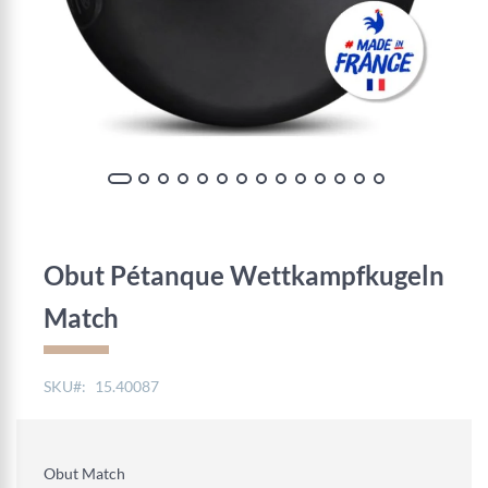
Zum
Anfang
der
Obut Pétanque Wettkampfkugeln
Bildgalerie
springen
Match
SKU
15.40087
Obut Match