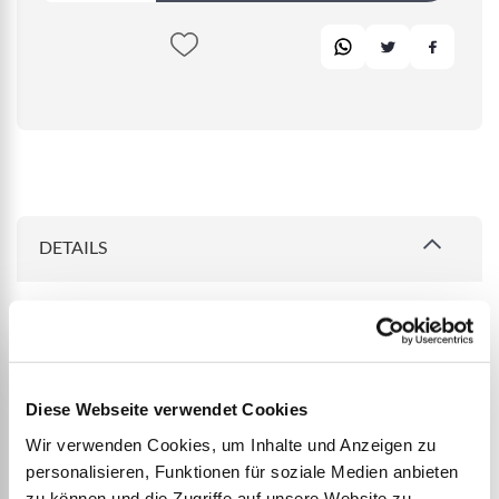
DETAILS
Pétanque Wettkampfkugeln Match
Diese Webseite verwendet Cookies
Ø 72 bis 75 mm.
Gewicht 680 bis 720 g.
Wir verwenden Cookies, um Inhalte und Anzeigen zu
personalisieren, Funktionen für soziale Medien anbieten
Härte über 120 Kg/mm².
zu können und die Zugriffe auf unsere Website zu