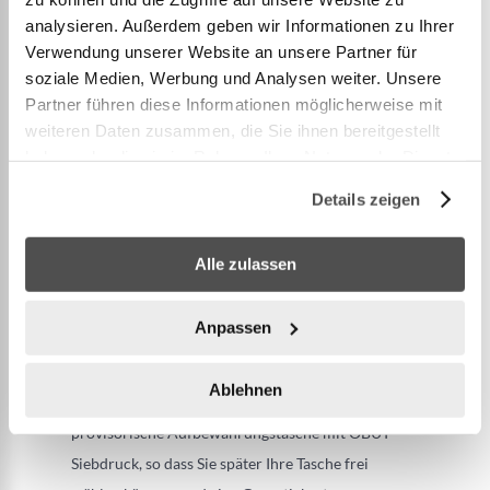
Sehr gute kontrollierte Auswuchtung.
analysieren. Außerdem geben wir Informationen zu Ihrer
Schwarzes, satiniertes Finish.
Verwendung unserer Website an unsere Partner für
Kohlenstoffstahl: erfordert regelmäßige Pflege mit
soziale Medien, Werbung und Analysen weiter. Unsere
Öl, um Oxidation zu vermeiden.
Partner führen diese Informationen möglicherweise mit
weiteren Daten zusammen, die Sie ihnen bereitgestellt
haben oder die sie im Rahmen Ihrer Nutzung der Dienste
Die Obut Match strie 0 Pétanque-Kugel ist die
gesammelt haben.
vielseitige Kugel par excellence für alle Spieler,
Details zeigen
Schützen, Milieu, Pointer.
Sie vereint die besten Leistungen mit einer geringen
Alle zulassen
Oberflächenmarkierung.
Der Abprall ist für jeden Spielstil geeignet.
Anpassen
Das Set enthält einen Satz von 3 Boule-Kugeln, die
bei FIPJP-Wettbewerben zugelassen sind, ein Tor
Ablehnen
aus Buchsbaum mit OBUT-Gravur, eine
provisorische Aufbewahrungstasche mit OBUT-
Siebdruck, so dass Sie später Ihre Tasche frei