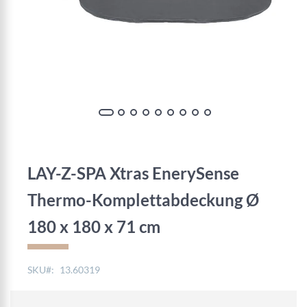
Zum
Anfang
der
LAY-Z-SPA Xtras EnerySense
Bildgalerie
springen
Thermo-Komplettabdeckung Ø
180 x 180 x 71 cm
SKU
13.60319