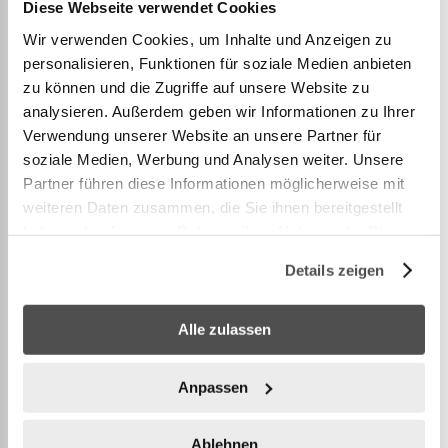
oder Anschluss einer externen Pumpe
Diese Webseite verwendet Cookies
Passend für eckige Whirlpools bis 180 x 180 x 71
Wir verwenden Cookies, um Inhalte und Anzeigen zu
cm
personalisieren, Funktionen für soziale Medien anbieten
zu können und die Zugriffe auf unsere Website zu
Inhalt: 1 Thermo-Abdeckung
analysieren. Außerdem geben wir Informationen zu Ihrer
Verwendung unserer Website an unsere Partner für
soziale Medien, Werbung und Analysen weiter. Unsere
WEITERE INFORMATIONEN
Partner führen diese Informationen möglicherweise mit
weiteren Daten zusammen, die Sie ihnen bereitgestellt
haben oder die sie im Rahmen Ihrer Nutzung der Dienste
gesammelt haben.
Details zeigen
Zubehör
Alle zulassen
Anpassen
Ablehnen