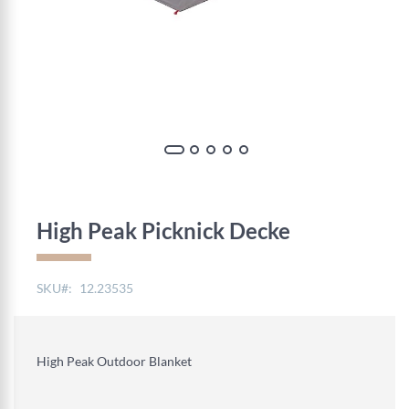
Zum
Anfang
der
High Peak Picknick Decke
Bildgalerie
springen
SKU
12.23535
High Peak Outdoor Blanket