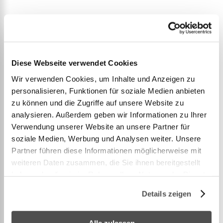
Picknick Decke
Grösse: 150 x 120 cm
Diese Webseite verwendet Cookies
Material: 80% Baumwolle, 20% Polyester
Wir verwenden Cookies, um Inhalte und Anzeigen zu
personalisieren, Funktionen für soziale Medien anbieten
Vielseitige Outdoor Picknick Decke. Leicht und
zu können und die Zugriffe auf unsere Website zu
kleines Packmass. Passt in Rucksackaussentaschen.
analysieren. Außerdem geben wir Informationen zu Ihrer
Oberseite aus hautsympathischen Mischgewebe
Verwendung unserer Website an unsere Partner für
(80% Baumwolle – 20% Polyester). Unterseite aus
soziale Medien, Werbung und Analysen weiter. Unsere
Partner führen diese Informationen möglicherweise mit
wasserdichtem Polyester.
weiteren Daten zusammen, die Sie ihnen bereitgestellt
Grosser Verwendungszweck als Decke,
haben oder die sie im Rahmen Ihrer Nutzung der Dienste
Wetterschutz, zusätzliche Wärmeschicht zum
gesammelt haben.
Chillen.
Details zeigen
Die Decke hat Schlaufen und kann mittels
Trekkingstöcken oder Aufstellstangen (nicht im