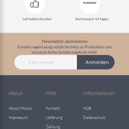
zufriedene Kunden
Rechnung in 14 Tagen
Newsletter abonnieren
Erhalte regelmässig nützliche Infos zu Produkten und
verpasse keine Sonderangebote mehr
Anmelden
About
Hilfe
Informationen
About Moodi
Kontakt
AGB
Impressum
Lieferung
Datenschutz
Zahlung