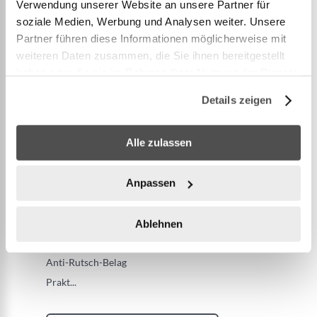
Manövrierbarkeit
Verwendung unserer Website an unsere Partner für
soziale Medien, Werbung und Analysen weiter. Unsere
Anti-Rutsch-Belag
Partner führen diese Informationen möglicherweise mit
Praktische Tragegriffe
weiteren Daten zusammen, die Sie ihnen bereitgestellt
Inhalt: 1 SUP-Board, 1 Paddel, 1 Handpumpe, 1
haben oder die sie im Rahmen Ihrer Nutzung der Dienste
Rucksack, 1 Coil-Leash, 1 Mittelfinne, Reparatur-
gesammelt haben.
Details zeigen
Set
Alle zulassen
DropStitch-Material bietet in Sachen Lagerung und
Transport die Vorteile eines Aufblasprodukts, ist
jedoch stabil und robust wie ein Hardboard
Anpassen
Kategorie: Allround
Optimal für flaches Wasser und geringen
Ablehnen
Wellengang
Anti-Rutsch-Belag
Prakt
...