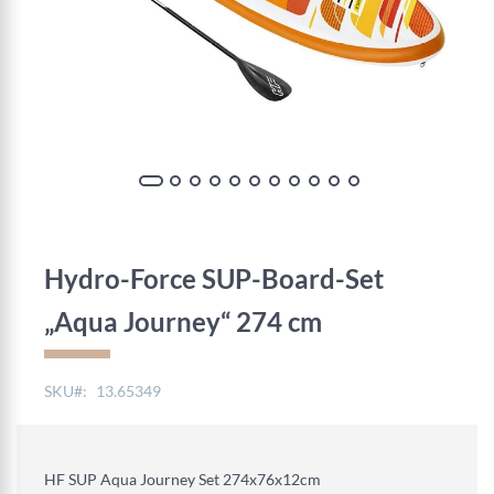
Zum
Anfang
der
Hydro-Force SUP-Board-Set
Bildgalerie
springen
„Aqua Journey“ 274 cm
SKU
13.65349
HF SUP Aqua Journey Set 274x76x12cm