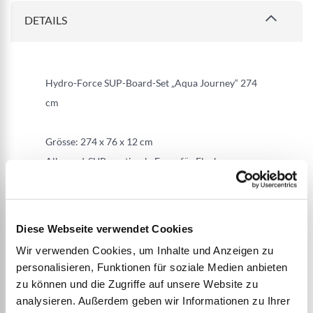
DETAILS
Hydro-Force SUP-Board-Set „Aqua Journey“ 274
cm
Grösse: 274 x 76 x 12 cm
Allround-SUP - optimale Form für Flachwasser
und kleine Wellen
DropStitch-Material bietet in Sachen Lagerung und
Transport die Vorteile eines Aufblasprodukts, ist
Diese Webseite verwendet Cookies
jedoch stabil und robust wie ein Hardboard
Wir verwenden Cookies, um Inhalte und Anzeigen zu
Maximale
personalisieren, Funktionen für soziale Medien anbieten
Belastbarkeit: 100 kg
zu können und die Zugriffe auf unsere Website zu
Enthaltene Mittelfinne sorgt für gute
analysieren. Außerdem geben wir Informationen zu Ihrer