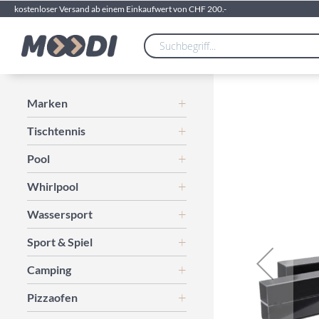
kostenloser Versand ab einem Einkaufwert von CHF 200.-
Zum
Marken
Ende
Tischtennis
der
Bildgalerie
Pool
springen
Whirlpool
Wassersport
Sport & Spiel
Camping
Pizzaofen