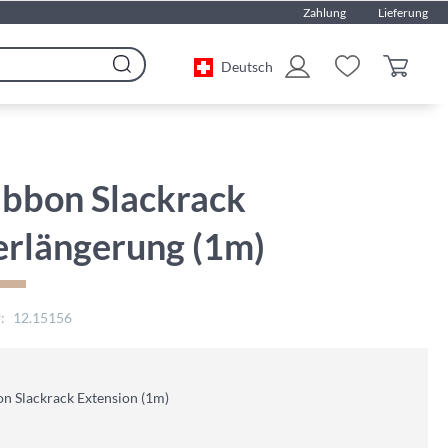
Zahlung
Lieferung
Deutsch
Search
ibbon Slackrack
erlängerung (1m)
12.15156
n Slackrack Extension (1m)