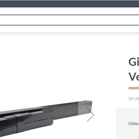
G
V
SKU
Gibbo