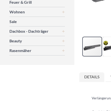
Feuer & Grill
Wohnen
Sale
Dachbox - Dachträger
Beauty
Rasenmäher
Zum
Anfang
der
DETAILS
Bildgalerie
springen
Verlängeru