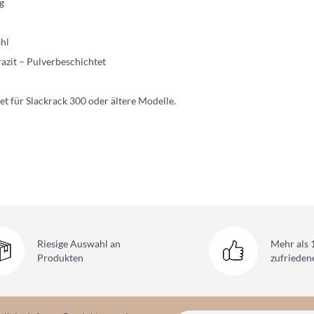
g
ahl
azit – Pulverbeschichtet
et für Slackrack 300 oder ältere Modelle.
Riesige Auswahl
an
Mehr als 
Produkten
zufriede