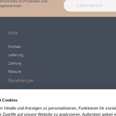
zliche Infos zu Produkten und
angebote mehr
Hilfe
Kontakt
Lieferung
Zahlung
Retoure
Bezahlen per
t Cookies
 Inhalte und Anzeigen zu personalisieren, Funktionen für sozia
e Zugriffe auf unsere Website zu analysieren. Außerdem geben w