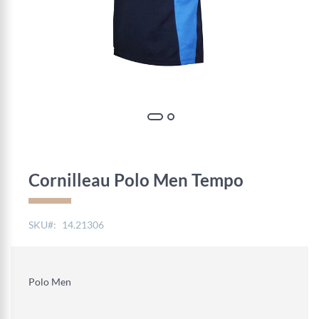
Zum
Anfang
der
Cornilleau Polo Men Tempo
Bildgalerie
springen
SKU
14.21306
Polo Men