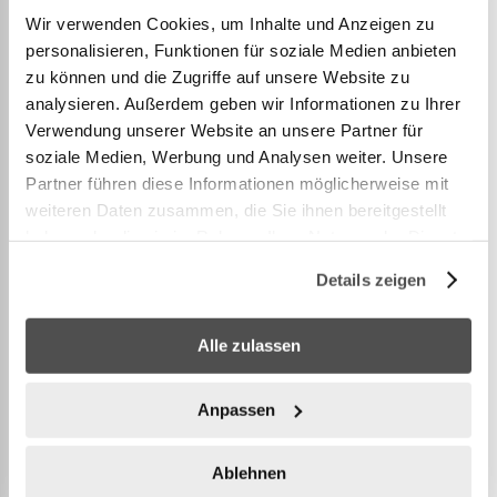
Wir verwenden Cookies, um Inhalte und Anzeigen zu
personalisieren, Funktionen für soziale Medien anbieten
zu können und die Zugriffe auf unsere Website zu
analysieren. Außerdem geben wir Informationen zu Ihrer
DETAILS
Verwendung unserer Website an unsere Partner für
soziale Medien, Werbung und Analysen weiter. Unsere
Partner führen diese Informationen möglicherweise mit
weiteren Daten zusammen, die Sie ihnen bereitgestellt
Cornilleau Poloshirt für Herren Material: 100%
haben oder die sie im Rahmen Ihrer Nutzung der Dienste
Polyester, Dimple Dryfit Grössen: XXXS-XXL
gesammelt haben.
Details zeigen
Farben: schwarz-rot-weiss / navy-royal-weiss
Alle zulassen
WEITERE INFORMATIONEN
Anpassen
Ablehnen