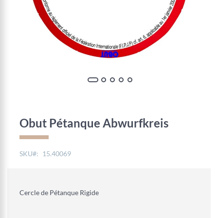
Zum
Anfang
der
Obut Pétanque Abwurfkreis
Bildgalerie
springen
SKU
15.40069
Cercle de Pétanque Rigide