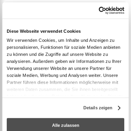
DETAILS
Diese Webseite verwendet Cookies
Pétanque Abwurfkreis
Wir verwenden Cookies, um Inhalte und Anzeigen zu
personalisieren, Funktionen für soziale Medien anbieten
Innendurchmesser 50 cm.
zu können und die Zugriffe auf unsere Website zu
Maximale Einfachheit des Spiels.
analysieren. Außerdem geben wir Informationen zu Ihrer
Verwendung unserer Website an unsere Partner für
Unvergleichliche Sicht für Spieler und Publikum.
soziale Medien, Werbung und Analysen weiter. Unsere
Schlagfestes Polyamid, das den Stössen der Kugeln
Partner führen diese Informationen möglicherweise mit
standhält und die Verformungen des Bodens
weiteren Daten zusammen, die Sie ihnen bereitgestellt
annimmt.
haben oder die sie im Rahmen Ihrer Nutzung der Dienste
Ständig auf dem Spielfeld.
gesammelt haben.
Details zeigen
Sorgt für einen guten Halt der Böden von
Boulodrome.
Alle zulassen
Robust, praktisch und unverzichtbar.