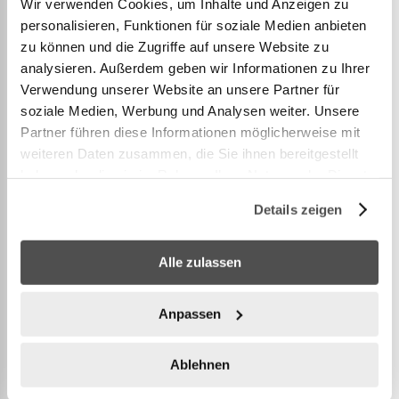
Wir verwenden Cookies, um Inhalte und Anzeigen zu
personalisieren, Funktionen für soziale Medien anbieten
Übungs-Baseball (6 Stk.)
zu können und die Zugriffe auf unsere Website zu
analysieren. Außerdem geben wir Informationen zu Ihrer
Verwendung unserer Website an unsere Partner für
Der perfekte Baseball, um das Spiel zu erlernen.
soziale Medien, Werbung und Analysen weiter. Unsere
Franklins Soft Strike Hollow Core Technologie
Partner führen diese Informationen möglicherweise mit
bietet den leichtesten Ball, der für einen offiziellen
weiteren Daten zusammen, die Sie ihnen bereitgestellt
Baseball möglich ist, um die Leistung und
haben oder die sie im Rahmen Ihrer Nutzung der Dienste
Sicherheit auf dem Platz zu maximieren.
gesammelt haben.
Details zeigen
Alle zulassen
WEITERE INFORMATIONEN
Anpassen
Ablehnen