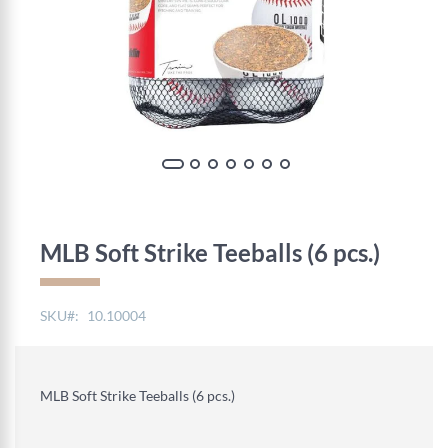
Zum
Anfang
der
MLB Soft Strike Teeballs (6 pcs.)
Bildgalerie
springen
SKU
10.10004
MLB Soft Strike Teeballs (6 pcs.)