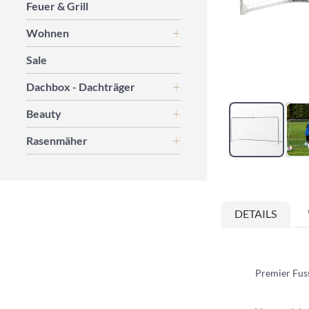
Feuer & Grill
Wohnen
Sale
Dachbox - Dachträger
Beauty
Rasenmäher
Zum
Anfang
der
DETAILS
Bildgalerie
springen
Premier Fus