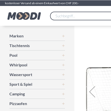
kostenloser Versand ab einem Einkaufwert von CHF 200.-
Zum
Marken
Ende
Tischtennis
der
Bildgalerie
Pool
springen
Whirlpool
Wassersport
Sport & Spiel
Camping
Pizzaofen