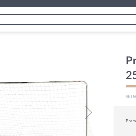
Pr
2
SKU
Premi