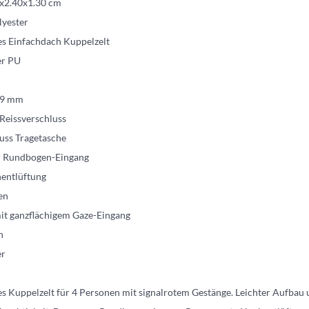
0x2.40x1.30 cm
lyester
es Einfachdach Kuppelzelt
er PU
7,9 mm
Reissverschluss
uss Tragetasche
er Rundbogen-Eingang
entlüftung
en
it ganzflächigem Gaze-Eingang
n
er
s Kuppelzelt für 4 Personen mit signalrotem Gestänge. Leichter Aufbau 