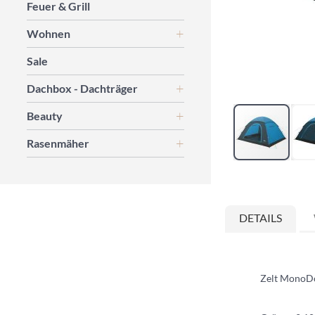
Feuer & Grill
Wohnen
Sale
Dachbox - Dachträger
Beauty
Rasenmäher
Zum
Anfang
der
DETAILS
Bildgalerie
springen
Zelt MonoD