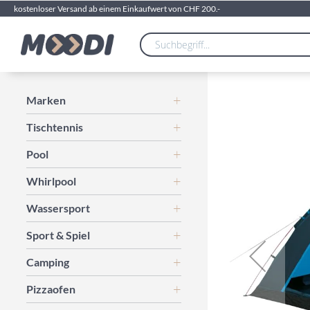
kostenloser Versand ab einem Einkaufwert von CHF 200.-
Zum
Marken
Ende
Tischtennis
der
Bildgalerie
Pool
springen
Whirlpool
Wassersport
Sport & Spiel
Camping
Pizzaofen