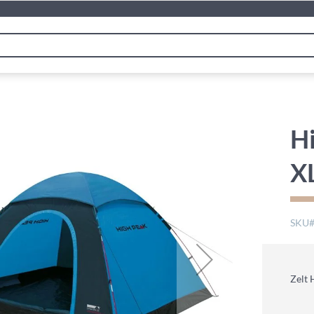
H
X
SKU
Zelt