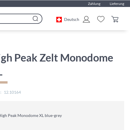
Zahlung
Lieferung
Deutsch
Search
igh Peak Zelt Monodome
L
12.10164
 High Peak Monodome XL blue-grey