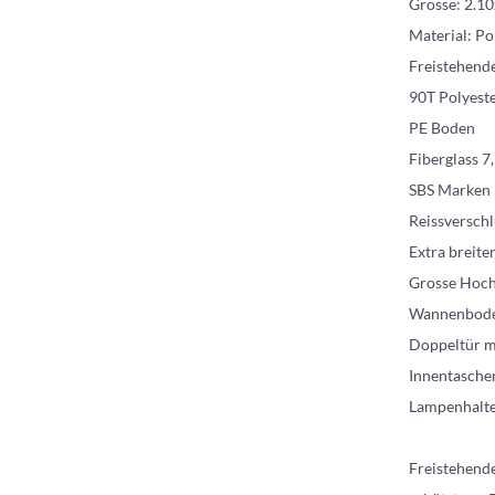
Grösse: 2.1
Material: Po
Freistehend
90T Polyest
PE Boden
Fiberglass 
SBS Marken 
Reissverschl
Extra breit
Grosse Hoch
Wannenbod
Doppeltür m
Innentasche
Lampenhalt
Freistehende