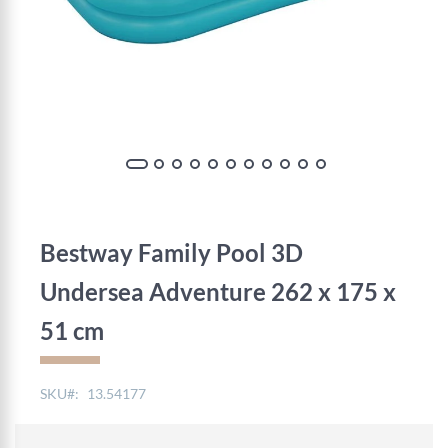
Zum
Anfang
der
Bestway Family Pool 3D
Bildgalerie
springen
Undersea Adventure 262 x 175 x
51 cm
SKU
13.54177