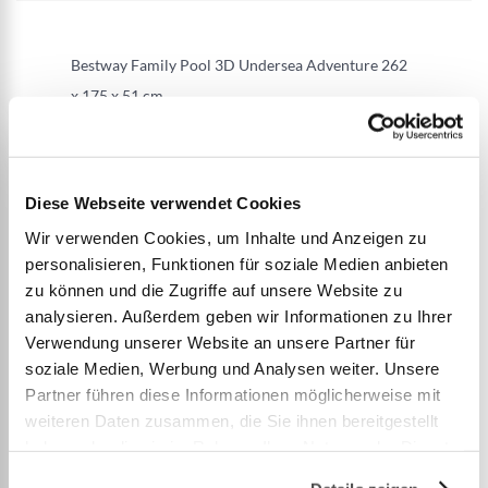
Bestway Family Pool 3D Undersea Adventure 262
x 175 x 51 cm
Grösse: 262 x 175 x 51 cm
Perfekt für Kinder ab 3 Jahren
Diese Webseite verwendet Cookies
Innenverkleidung mit Unterwasser-Motiven im 3D-
Wir verwenden Cookies, um Inhalte und Anzeigen zu
Format
personalisieren, Funktionen für soziale Medien anbieten
Einfacher Aufbau
zu können und die Zugriffe auf unsere Website zu
Wasserkapazität: 778 Liter
analysieren. Außerdem geben wir Informationen zu Ihrer
Inhalt: 1 Family Pool, 2 3D-Brillen, 1 Packung
Verwendung unserer Website an unsere Partner für
soziale Medien, Werbung und Analysen weiter. Unsere
Spielkristalle, 1 Reparaturflicken
Partner führen diese Informationen möglicherweise mit
weiteren Daten zusammen, die Sie ihnen bereitgestellt
Wasserkapazität: 778 Liter
haben oder die sie im Rahmen Ihrer Nutzung der Dienste
3D-Unterwasserdesign
gesammelt haben.