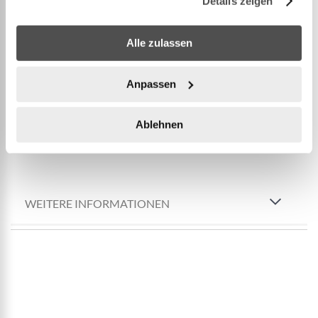
Details zeigen
Extrabreite Seitenwände
2 gleichgrosse Luftringe
Für eine Schatzsuche in traumhafter 3D-
Alle zulassen
Unterwasserwelt
Inklusive zwei 3D-Brillen und eine Handvoll
Anpassen
Kristalle
Inhalt: 1 Pool, 2 3D-Brillen, 1 Packung Kristalle,
Ablehnen
Reparaturflicken
WEITERE INFORMATIONEN