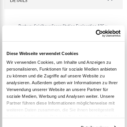
DETAILS
Bestway Spielhaus Space Station Exploration 125 x
105 x 117 cm
Grösse: 125 x 105 x 117 cm
Diese Webseite verwendet Cookies
Perfekt für Kinder ab 2 Jahren
Wir verwenden Cookies, um Inhalte und Anzeigen zu
Fördert durch interaktives Spielen die Entwicklung
personalisieren, Funktionen für soziale Medien anbieten
von grobmotorischen Fähigkeiten, Selbstvertrauen
zu können und die Zugriffe auf unsere Website zu
sowie die Kommunikationsfähigkeit
analysieren. Außerdem geben wir Informationen zu Ihrer
Sortierspiel an der Seitenwand mit 6 Spielbällen
Verwendung unserer Website an unsere Partner für
soziale Medien, Werbung und Analysen weiter. Unsere
Ideal für den Innen- und Aussengebrauch
Partner führen diese Informationen möglicherweise mit
Inhalt: 1 Spielhaus, 6 Spielbälle
weiteren Daten zusammen, die Sie ihnen bereitgestellt
haben oder die sie im Rahmen Ihrer Nutzung der Dienste
Hilft bei der Entwicklung von:
gesammelt haben.