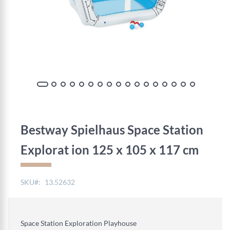
Zum
Anfang
der
Bestway Spielhaus Space Station
Bildgalerie
springen
Explorat ion 125 x 105 x 117 cm
SKU
13.52632
Space Station Exploration Playhouse