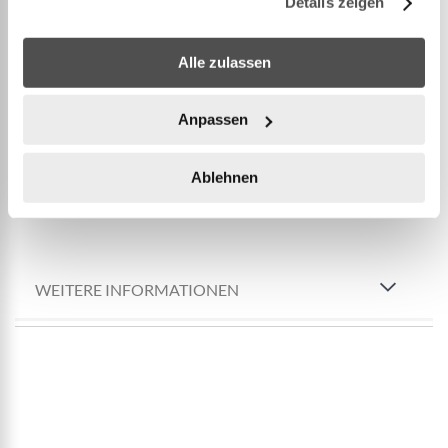
Details zeigen
- Grobmotorische Fähigkeiten: Kontrolle über die
eigenen Bewegungen erlangen
Alle zulassen
- Vorstellungskraft: Wahrnehmung der Umgebung
- Selbstvertrauen und Kommunikation: Fördert das
Selbstwertgefühl Ihres Kindes durch interaktives
Anpassen
Spiel
Sortierspiel an der Seitenwand mit 6 Spielbällen
Ablehnen
Inhalt: 1 Spielhaus, 6 Spielbälle, Reparaturflicken
WEITERE INFORMATIONEN