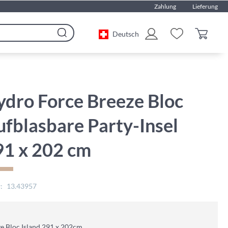
Zahlung
Lieferung
Deutsch
Search
ydro Force Breeze Bloc
fblasbare Party-Insel
91 x 202 cm
13.43957
e Bloc Island 291 x 202cm