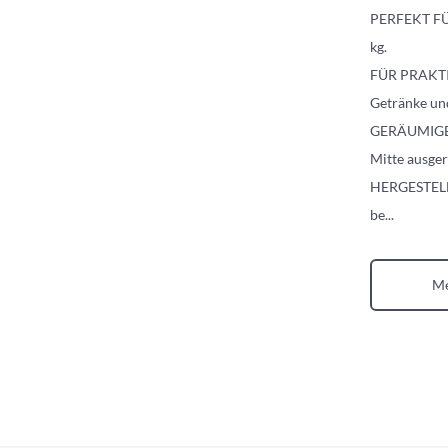
PERFEKT FÜR
kg.
FÜR PRAKTIS
Getränke und
GERÄUMIGE &
Mitte ausger
HERGESTELLT
be
...
Me