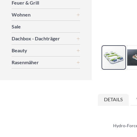
Feuer & Grill
Wohnen
Sale
Dachbox - Dachträger
Beauty
Rasenmäher
Zum
Anfang
der
Bildgalerie
DETAILS
springen
Hydro‑Force