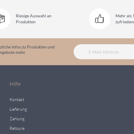
Riesige Auswahl
an
Mehr als 
Produkten
zufriede
zliche Infos zu Produkten und
angebote mehr
Hilfe
Kontakt
Lieferung
Zahlung
Retoure