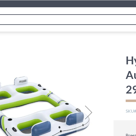
H
Au
2
SKU
Breez