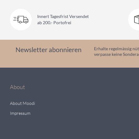
Innert Tagesfrist Versendet
ab 200.- Portofrei
Newsletter abonnieren
Erhalte regelmässig nüt
verpasse keine Sonder
About
About Moodi
Impressum