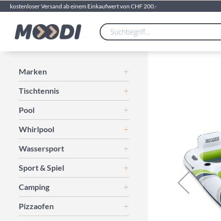
kostenloser Versand ab einem Einkaufwert von CHF 200.-
Zum
Marken
Ende
Tischtennis
der
Bildgalerie
Pool
springen
Whirlpool
Wassersport
Sport & Spiel
Camping
Pizzaofen