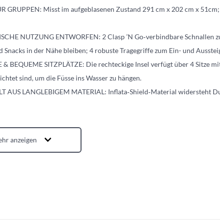
 GRUPPEN: Misst im aufgeblasenen Zustand 291 cm x 202 cm x 51cm; biet
CHE NUTZUNG ENTWORFEN: 2 Clasp ’N Go‑verbindbare Schnallen zum V
 Snacks in der Nähe bleiben; 4 robuste Tragegriffe zum Ein- und Ausstei
 BEQUEME SITZPLÄTZE: Die rechteckige Insel verfügt über 4 Sitze mi
ichtet sind, um die Füsse ins Wasser zu hängen.
 AUS LANGLEBIGEM MATERIAL: Inflata‑Shield‑Material widersteht Durc
hr anzeigen