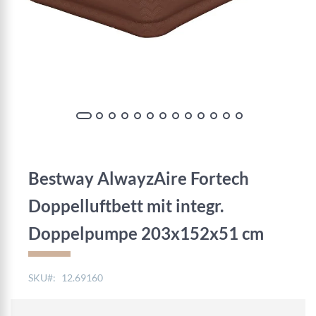
Zum
Anfang
der
Bestway AlwayzAire Fortech
Bildgalerie
springen
Doppelluftbett mit integr.
Doppelpumpe 203x152x51 cm
SKU
12.69160