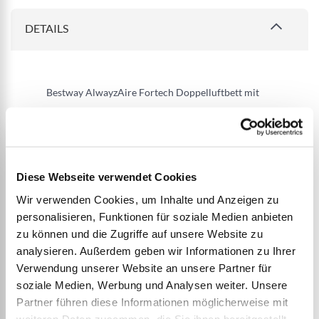
DETAILS
Bestway AlwayzAire Fortech Doppelluftbett mit
integrierter Comfort Choice+ Doppelpumpe 203 x
152 x 51 cm
Grösse: 203 x 152 x 51 cm
Diese Webseite verwendet Cookies
Komfortables Doppelluftbett - Für 2 Personen
Wir verwenden Cookies, um Inhalte und Anzeigen zu
Die integrierte 220-240 V AlwayzAire Comfort
personalisieren, Funktionen für soziale Medien anbieten
Choice+ Doppelpumpe pumpt das Bett in 3
zu können und die Zugriffe auf unsere Website zu
analysieren. Außerdem geben wir Informationen zu Ihrer
Minuten vollständig auf.
Verwendung unserer Website an unsere Partner für
Ein Drucküberwachungssensor kontrolliert den
soziale Medien, Werbung und Analysen weiter. Unsere
Druckverlust und aktiviert bei Bedarf die
Partner führen diese Informationen möglicherweise mit
flüsterleise zweite Pumpe
weiteren Daten zusammen, die Sie ihnen bereitgestellt