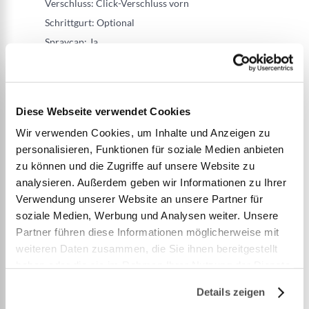
Verschluss: Click-Verschluss vorn
Schrittgurt: Optional
Spraycap: Ja
Notlicht: Ja
Inspektionsfenster: Ja
Bergegurt: Ja
Diese Webseite verwendet Cookies
Grösse/ Körpergewicht:ab 43 kg
Wir verwenden Cookies, um Inhalte und Anzeigen zu
Schwimmkörper:3D
personalisieren, Funktionen für soziale Medien anbieten
Auftriebsart:Aufblasbar
zu können und die Zugriffe auf unsere Website zu
Bekleidungstyp:Schlechtwetter-Bekleidung,
analysieren. Außerdem geben wir Informationen zu Ihrer
Kälteschutz-Bekleidung
Verwendung unserer Website an unsere Partner für
Zulassung:
...
soziale Medien, Werbung und Analysen weiter. Unsere
Partner führen diese Informationen möglicherweise mit
weiteren Daten zusammen, die Sie ihnen bereitgestellt
Mehr anzeigen
haben oder die sie im Rahmen Ihrer Nutzung der Dienste
gesammelt haben.
Details zeigen