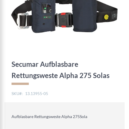
Zum
Anfang
der
Secumar Aufblasbare
Bildgalerie
springen
Rettungsweste Alpha 275 Solas
SKU
13.13955-05
Aufblasbare Rettungsweste Alpha 275Sola