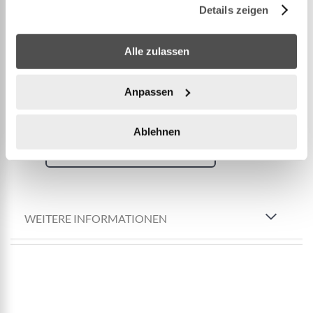
SCHNELLER, EINFACHER AUF- UND ABBAU: Der
Details zeigen
Aufbau von Rahmen und Liner dauert mit 2–3
Personen 60 Minuten; für den Auf- oder Abbau
Alle zulassen
sind keine Werkzeuge erforderlich.
LIEFERUMFANG: Set enthält den Pool, eine 6.056 L
Anpassen
Sandfilterpumpe, eine Poolle
...
Ablehnen
Mehr anzeigen
WEITERE INFORMATIONEN