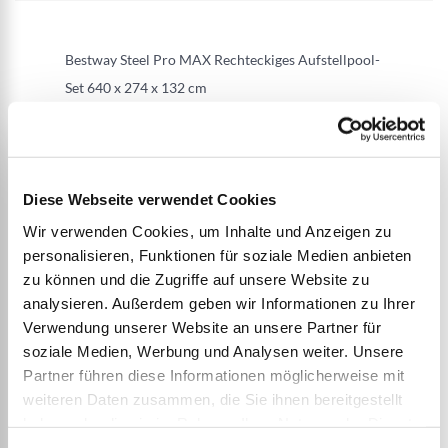
Bestway Steel Pro MAX Rechteckiges Aufstellpool-
Set 640 x 274 x 132 cm
PERFEKTE GRÖSSE FÜR FAMILIEN: Der
rechteckige Bestway Steel Pro MAX Pool mit 640
Diese Webseite verwendet Cookies
cm x 274 cm x 132 cm fasst 19.281 L Wasser.
LANGLEBIGE KONSTRUKTION: Die verbesserte
Wir verwenden Cookies, um Inhalte und Anzeigen zu
personalisieren, Funktionen für soziale Medien anbieten
Poolfolie aus 3 lagigem TriTech Material ist
zu können und die Zugriffe auf unsere Website zu
reissfest, langlebig und strapazierfähig.
analysieren. Außerdem geben wir Informationen zu Ihrer
KORROSIONSBESTÄNDIGER STAHLRAHMEN:
Verwendung unserer Website an unsere Partner für
ClickConnect Verbindungen nutzen Schnellklick
soziale Medien, Werbung und Analysen weiter. Unsere
Technologie für eine einfache Montage, verhindern
Partner führen diese Informationen möglicherweise mit
Metall auf Metall Kontakt, beugen Korrosion vor
weiteren Daten zusammen, die Sie ihnen bereitgestellt
haben oder die sie im Rahmen Ihrer Nutzung der Dienste
und sorgen für Rostbeständigkeit.
gesammelt haben.