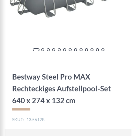
Zum
Anfang
der
Bestway Steel Pro MAX
Bildgalerie
springen
Rechteckiges Aufstellpool-Set
640 x 274 x 132 cm
SKU
13.5612B