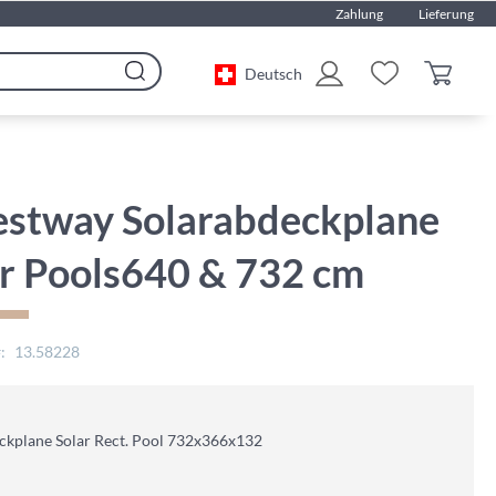
Zahlung
Lieferung
Deutsch
Search
estway Solarabdeckplane
ür Pools640 & 732 cm
13.58228
kplane Solar Rect. Pool 732x366x132