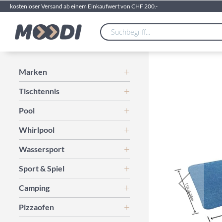
kostenloser Versand ab einem Einkaufwert von CHF 200.-
Zum
Marken
Ende
Tischtennis
der
Bildgalerie
Pool
springen
Whirlpool
Wassersport
Sport & Spiel
Camping
Pizzaofen