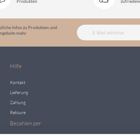
Produkten
zufriede
zliche Infos zu Produkten und
angebote mehr
Hilfe
Kontakt
Lieferung
Zahlung
Retoure
Bezahlen per