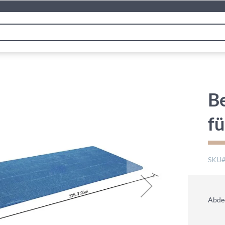
B
f
SKU
Abdec