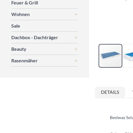
Feuer & Grill
Wohnen
Sale
Dachbox - Dachträger
Beauty
Rasenmäher
Zum
Anfang
der
DETAILS
Bildgalerie
springen
Bestway Sol