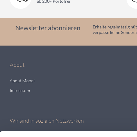
ab 200.- Portofrei
Newsletter abonnieren
Erhalte regelmässig nüt
verpasse keine Sonder
About
About Moodi
Impressum
Wir sind in sozialen Netzwerken