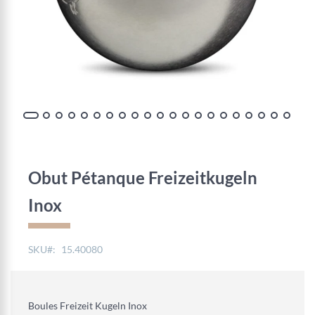
Zum
Anfang
der
Obut Pétanque Freizeitkugeln
Bildgalerie
springen
Inox
SKU
15.40080
Boules Freizeit Kugeln Inox