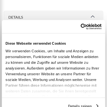
DETAILS
Pétanque Freizeitkugeln Inox
Diese Webseite verwendet Cookies
Wir verwenden Cookies, um Inhalte und Anzeigen zu
Pétanque Freizeitkugeln aus Edelstahl Floral 100%
personalisieren, Funktionen für soziale Medien anbieten
Edelstahl.
zu können und die Zugriffe auf unsere Website zu
Satiniertes Finish aus natürlichem Edelstahl.
analysieren. Außerdem geben wir Informationen zu Ihrer
Ø ≥ 73 mm.
Verwendung unserer Website an unsere Partner für
Gewicht ≥ 620 g.
soziale Medien, Werbung und Analysen weiter. Unsere
Partner führen diese Informationen möglicherweise mit
Härte: weich.
weiteren Daten zusammen, die Sie ihnen bereitgestellt
haben oder die sie im Rahmen Ihrer Nutzung der Dienste
Ein echtes Traditionsprodukt, das durch 4
gesammelt haben.
wesentliche Qualitäts- und Sicherheitskriterien
Details zeigen