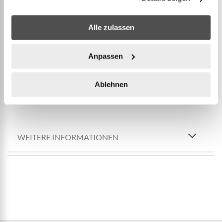
definiert ist:
Alle zulassen
Materialbeschaffenheit: 100 % Stahl (Edelstahl).
Hohle Kugel, ohne Fremdkörper im Inneren.
Anpassen
Gleichmässigkeit des Gewichts zwischen den
Kugeln eines Satzes.
Ablehnen
Sphärizität und Ausgeglichenheit.
WEITERE INFORMATIONEN