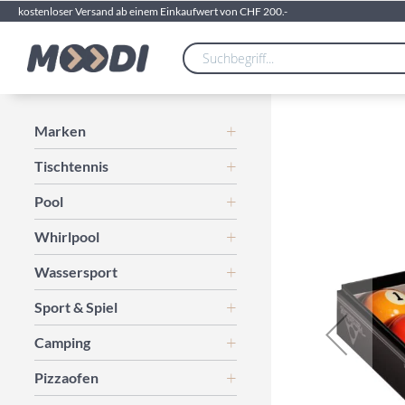
kostenloser Versand ab einem Einkaufwert von CHF 200.-
Zum
Marken
Ende
Tischtennis
der
Bildgalerie
Pool
springen
Whirlpool
Wassersport
Sport & Spiel
Camping
Pizzaofen