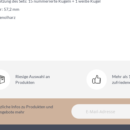
zung des Sets: 15 nummerierte Kugeln + 1 weiße Kugel
r: 57,2 mm
henolharz
Riesige Auswahl
an
Mehr als 
Produkten
zufriede
zliche Infos zu Produkten und
angebote mehr