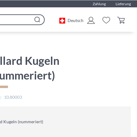
Zahlung
Lieferung
Deutsch
Search
llard Kugeln
nummeriert)
10.80003
rd Kugeln (nummeriert)