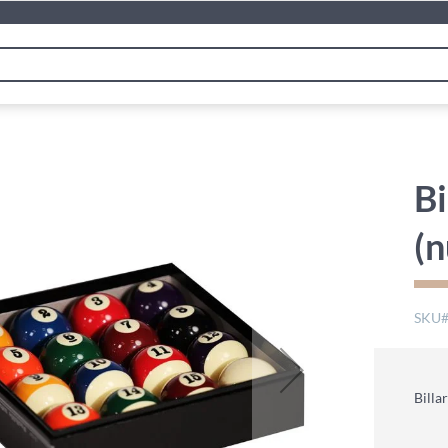
Bi
(
SKU
Billa