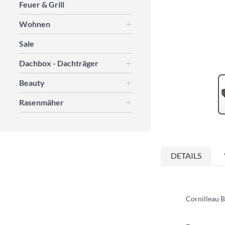
Feuer & Grill
Wohnen
Sale
Dachbox - Dachträger
Beauty
Rasenmäher
Zum
Anfang
der
DETAILS
Bildgalerie
springen
Cornilleau B