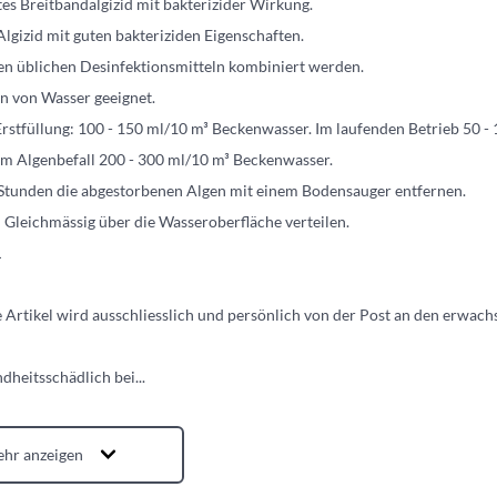
es Breitbandalgizid mit bakterizider Wirkung.
Algizid mit guten bakteriziden Eigenschaften.
en üblichen Desinfektionsmitteln kombiniert werden.
en von Wasser geeignet.
rstfüllung: 100 - 150 ml/10 m³ Beckenwasser. Im laufenden Betrieb 50 -
em Algenbefall 200 - 300 ml/10 m³ Beckenwasser.
 Stunden die abgestorbenen Algen mit einem Bodensauger entfernen.
Gleichmässig über die Wasseroberfläche verteilen.
L
e Artikel wird ausschliesslich und persönlich von der Post an den erwac
dheitsschädlich bei
...
hr anzeigen