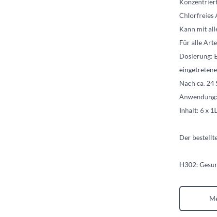
Konzentriert
Chlorfreies 
Kann mit all
Für alle Art
Dosierung: E
eingetreten
Nach ca. 24
Anwendung: 
Inhalt: 6 x 1
Der bestellt
H302: Gesun
Me