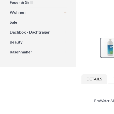
Feuer & Grill
Wohnen
Sale
Dachbox - Dachträger
Beauty
Rasenmäher
Zum
Anfang
der
DETAILS
Bildgalerie
springen
ProWater A