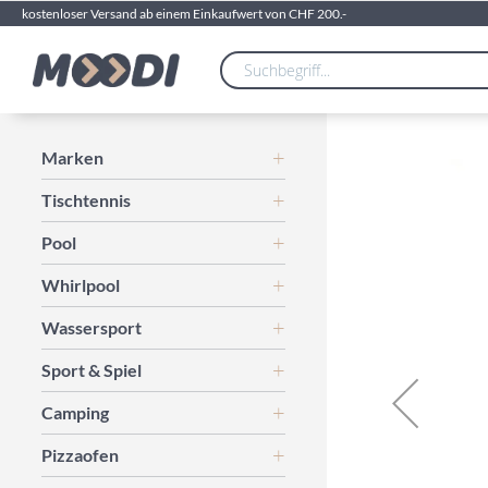
kostenloser Versand ab einem Einkaufwert von CHF 200.-
Zum
Marken
Ende
Tischtennis
der
Bildgalerie
Pool
springen
Whirlpool
Wassersport
Sport & Spiel
Camping
Pizzaofen