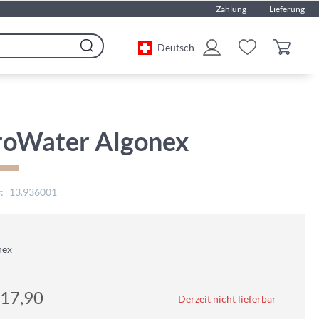
Zahlung
Lieferung
Deutsch
Search
roWater Algonex
13.936001
nex
17,90
Derzeit nicht lieferbar