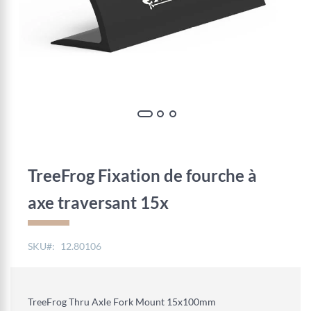
Skip
to
the
TreeFrog Fixation de fourche à
beginning
of
axe traversant 15x
the
images
gallery
SKU
12.80106
TreeFrog Thru Axle Fork Mount 15x100mm