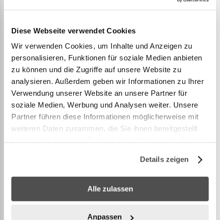
DETAILS
Diese Webseite verwendet Cookies
TreeFrog Fixation de fourche à axe traversant
Wir verwenden Cookies, um Inhalte und Anzeigen zu
personalisieren, Funktionen für soziale Medien anbieten
15x100mm
zu können und die Zugriffe auf unsere Website zu
analysieren. Außerdem geben wir Informationen zu Ihrer
Poids : 0.5kg
Verwendung unserer Website an unsere Partner für
Dimensions : 16x16x10cm
soziale Medien, Werbung und Analysen weiter. Unsere
Compatible avec tous les produits Treefrog
Partner führen diese Informationen möglicherweise mit
Pour fourches de dimensions 15x100mm
weiteren Daten zusammen, die Sie ihnen bereitgestellt
haben oder die sie im Rahmen Ihrer Nutzung der Dienste
gesammelt haben.
Adaptez votre galerie de toit Tree Frog à un
Details zeigen
logement d'axe de roue de 15x100mm.
Convient à tous les porte-vélos Tree Frog Pro et
Alle zulassen
Elite.
Anpassen