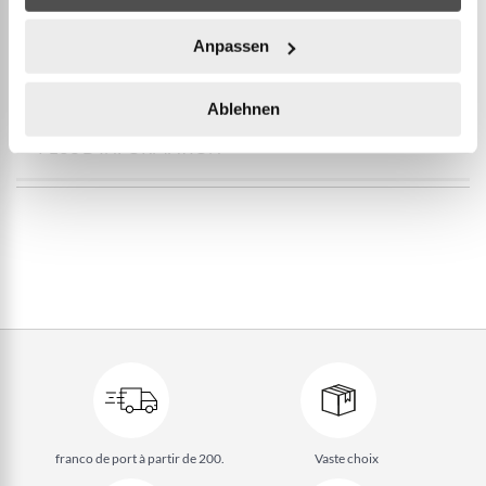
traversant doit être moyennement serré pour
Anpassen
transporter votre vélo en toute sécurité.
Ablehnen
PLUS D’INFORMATION
franco de port à partir de 200.
Vaste choix