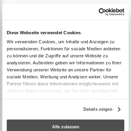
TreeFrog Fixation de fourche à axe traversant
12x100mm
Poids : 0.5kg
Diese Webseite verwendet Cookies
Dimensions : 16x16x10cm
Wir verwenden Cookies, um Inhalte und Anzeigen zu
Compatible avec tous les produits Treefrog
personalisieren, Funktionen für soziale Medien anbieten
Pour fourches de 12x100mm
zu können und die Zugriffe auf unsere Website zu
analysieren. Außerdem geben wir Informationen zu Ihrer
Verwendung unserer Website an unsere Partner für
Le support de fourche TreeFrog 12x100mm est
soziale Medien, Werbung und Analysen weiter. Unsere
conçu pour les cyclistes de route, de triathlon, de
Partner führen diese Informationen möglicherweise mit
gravier et de cyclocross équipés de freins à disque.
weiteren Daten zusammen, die Sie ihnen bereitgestellt
Lorsque vous retirez votre roue avant, vous devez
haben oder die sie im Rahmen Ihrer Nutzung der Dienste
utiliser le même axe traversant de 12 mm que celui
gesammelt haben.
Details zeigen
fourni avec votre vélo pour le fixer au support de
fourche TreeFrog 12x100 mm, de la même manière
Alle zulassen
que vous le feriez pour votre roue avant. L'axe