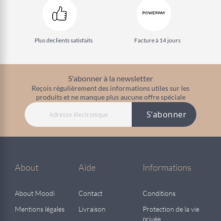
Plus de
clients satisfaits
Facture à 14 jours
S'abonner à la newsletter
Reçois régulièrement des informations utiles sur les
produits et ne manque plus aucune offre spéciale
S'abonner
About
Aide
Informations
About Moodi
Contact
Conditions
Mentions légales
Livraison
Protection de la vie
privée