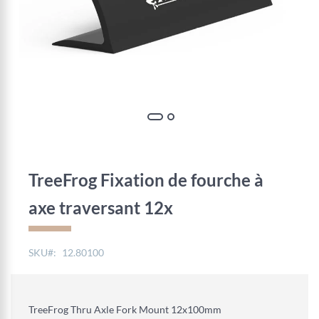
Skip
to
the
TreeFrog Fixation de fourche à
beginning
of
axe traversant 12x
the
images
gallery
SKU
12.80100
TreeFrog Thru Axle Fork Mount 12x100mm