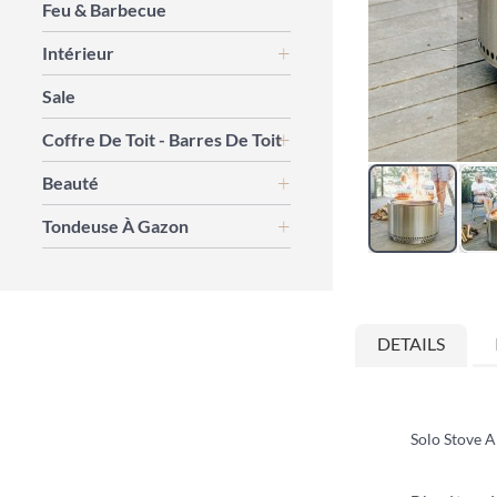
Feu & Barbecue
Intérieur
Sale
Coffre De Toit - Barres De Toit
Beauté
Tondeuse À Gazon
Skip
to
the
DETAILS
beginning
of
the
images
gallery
Solo Stove A