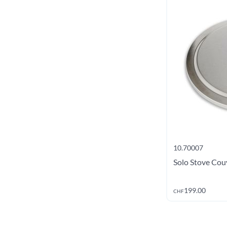
10.70007
Solo Stove Couv
199.00
CHF