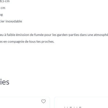
68,5 cm
3 cm
kg
cier inoxydable
feu à faible émission de fumée pour les garden-parties dans une atmosphèr
es en compagnie de tous tes proches.
ies