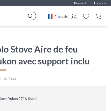
Paiement
Livraison
Français
Rechercher
lo Stove Aire de feu
kon avec support inclu
10.70001
Stove Yukon 27" & Stand