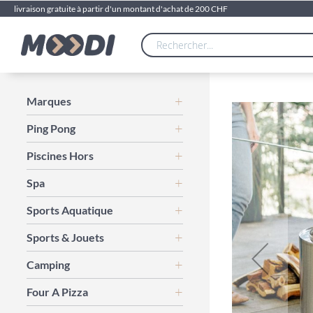
livraison gratuite à partir d'un montant d'achat de 200 CHF
Skip
Marques
to
Ping Pong
the
end
Piscines Hors
of
the
Spa
images
gallery
Sports Aquatique
Sports & Jouets
Camping
Four A Pizza