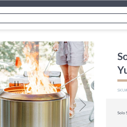
So
Yu
SKU
Solo 