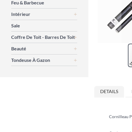
Feu & Barbecue
Intérieur
Sale
Coffre De Toit - Barres De Toit
Beauté
Tondeuse À Gazon
Skip
to
the
DETAILS
beginning
of
the
images
gallery
Cornilleau P