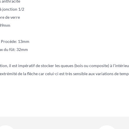
s anthracite
à jonction 1/2
bre de verre
149mm
u Procéde: 13mm
x du fût: 32mm
tion, il est impératif de stocker les queues (bois ou composite) à l’intérie
l’extrémité de la flèche car celui-ci est très sensible aux variations de te