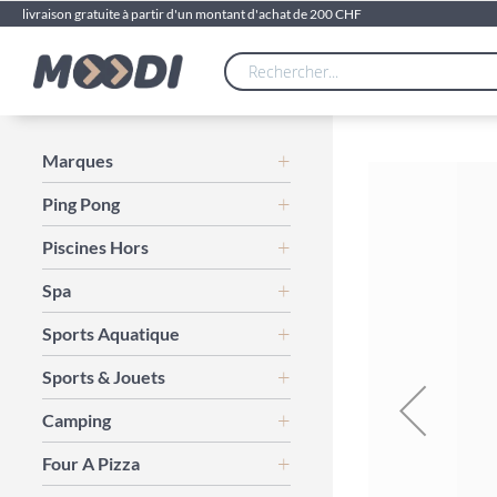
livraison gratuite à partir d'un montant d'achat de 200 CHF
Skip
Marques
to
Ping Pong
the
end
Piscines Hors
of
the
Spa
images
gallery
Sports Aquatique
Sports & Jouets
Camping
Four A Pizza