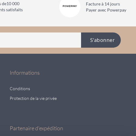
s de
10 000
Facture à 14 jours
nts satisfaits
Payer avec Powerpay
S'abonner
Informations
Conditions
Protection de la vie privée
Partenaire d'expédition