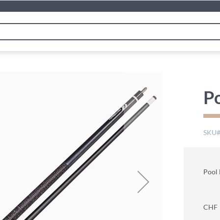
Po
SKU
Pool 
CHF