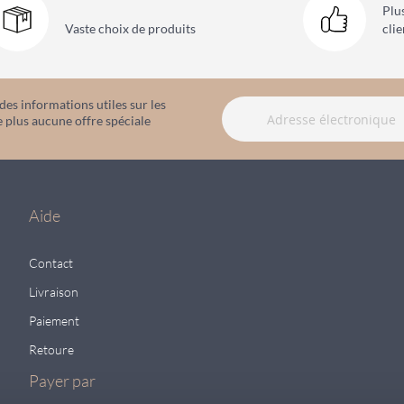
Plu
Vaste choix
de produits
clie
es informations utiles sur les
 plus aucune offre spéciale
Aide
Contact
Livraison
Paiement
Retoure
Payer par