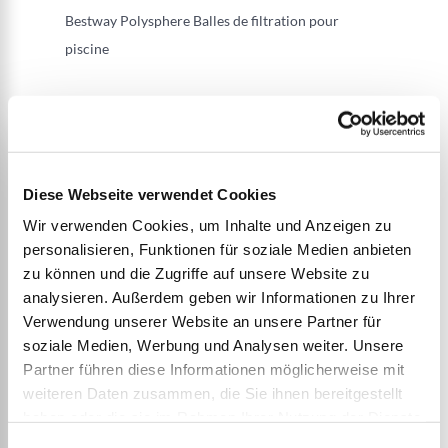
Bestway Polysphere Balles de filtration pour
piscine
REMPLACEMENT DU SABLE RÉUTILISABLE : 28 g
de boules de filtration suffisent pour remplacer 1
kg de sable.
MATÉRIAU RECYCLABLE ET NON TOXIQUE : Les
Diese Webseite verwendet Cookies
boules de filtration en coton, légères et faciles à
Wir verwenden Cookies, um Inhalte und Anzeigen zu
transporter, peuvent durer de 4 à 6 mois si elles
personalisieren, Funktionen für soziale Medien anbieten
sont correctement entretenues.
zu können und die Zugriffe auf unsere Website zu
analysieren. Außerdem geben wir Informationen zu Ihrer
UNE DURÉE DE VIE PLUS LONGUE : Une pression
Verwendung unserer Website an unsere Partner für
plus faible permet un débit plus élevé et une durée
soziale Medien, Werbung und Analysen weiter. Unsere
de vie plus longue pour la piscine et la pompe.
Partner führen diese Informationen möglicherweise mit
Lavage à la main uniquement avec le sac en filet
weiteren Daten zusammen, die Sie ihnen bereitgestellt
inclus.
haben oder die sie im Rahmen Ihrer Nutzung der Dienste
COMPATIBILITÉ : à utiliser avec la plupart des
gesammelt haben.