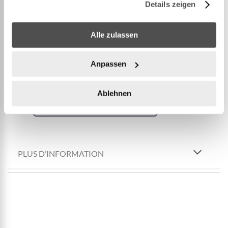
Details zeigen
pompes de filtration à sable. Non compatible avec
la fonction de lavage à contre-courant des pompes
Alle zulassen
de filtration à sable.
CONTENU : 500 g de boules de filtration
Anpassen
Polysphere™, 1 sac en maille filet
...
Ablehnen
Voir plus
PLUS D’INFORMATION