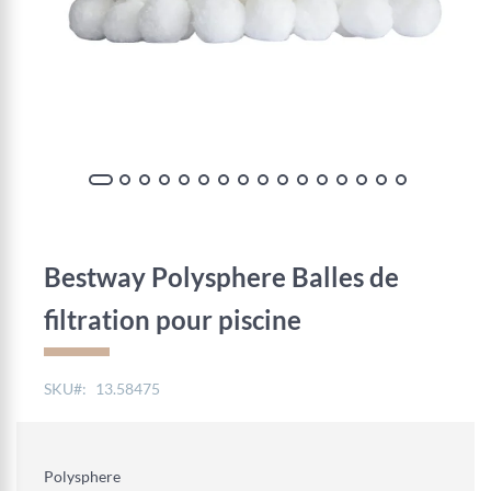
Skip
to
the
Bestway Polysphere Balles de
beginning
of
filtration pour piscine
the
images
gallery
SKU
13.58475
Polysphere