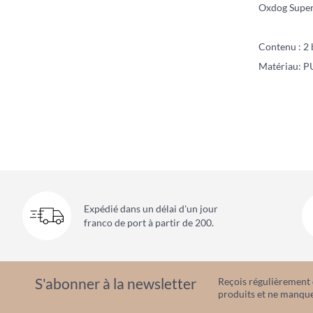
Oxdog Supert
Contenu : 2
Matériau: P
Expédié dans un délai d'un jour
franco de port à partir de 200.
S'abonner à la newsletter
Reçois régulièrement d
produits et ne manque