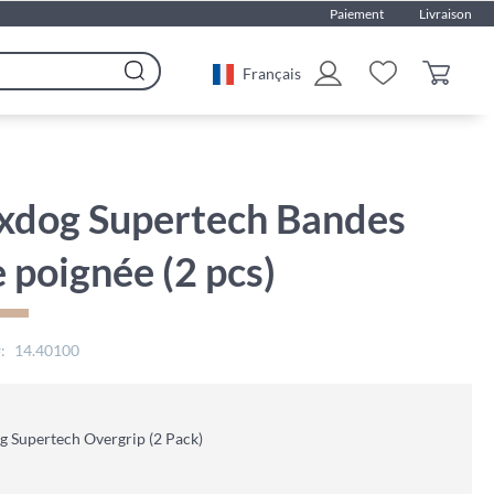
Paiement
Livraison
Français
Rechercher
xdog Supertech Bandes
 poignée (2 pcs)
14.40100
 Supertech Overgrip (2 Pack)