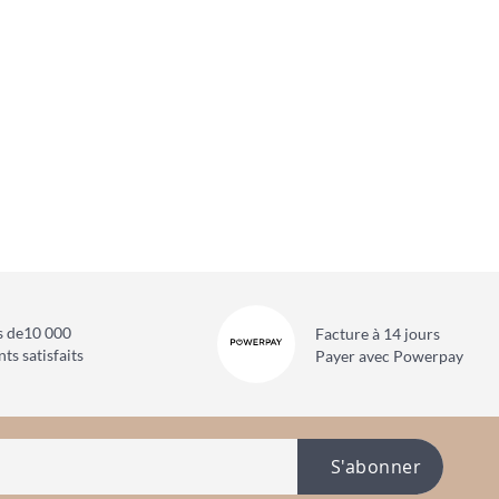
s de
10 000
Facture à 14 jours
nts satisfaits
Payer avec Powerpay
S'abonner