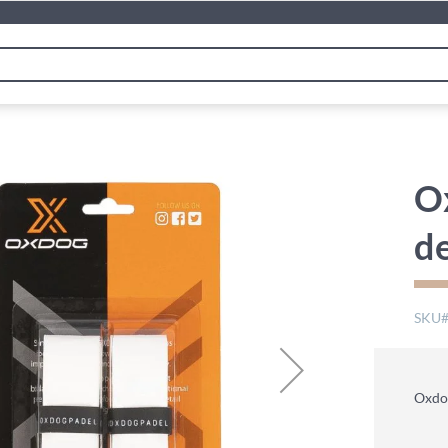
O
de
SKU
Oxdog