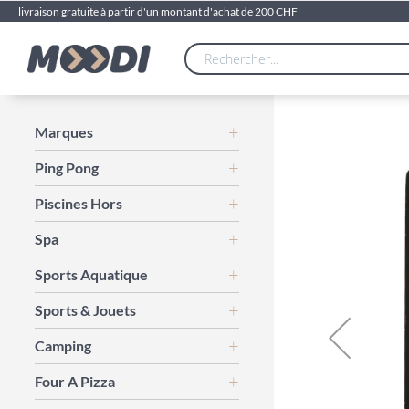
livraison gratuite à partir d'un montant d'achat de 200 CHF
Skip
Marques
to
Ping Pong
the
end
Piscines Hors
of
the
Spa
images
gallery
Sports Aquatique
Sports & Jouets
Camping
Four A Pizza