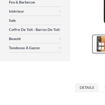
Feu & Barbecue
Intérieur
Sale
Coffre De Toit - Barres De Toit
Beauté
Tondeuse À Gazon
Skip
to
the
beginning
of
the
images
DETAILS
gallery