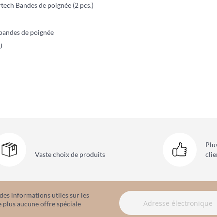
ech Bandes de poignée (2 pcs.)
 bandes de poignée
U
Plu
Vaste choix
de produits
clie
es informations utiles sur les
 plus aucune offre spéciale