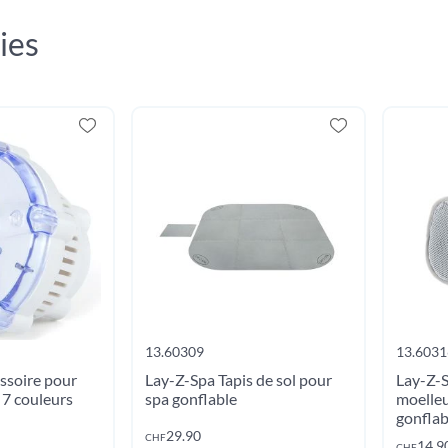
ies
13.60309
13.6031
ssoire pour
Lay-Z-Spa Tapis de sol pour
Lay-Z-
7 couleurs
spa gonflable
moelleu
gonflab
er au panier
29.90
CHF
14.9
CHF