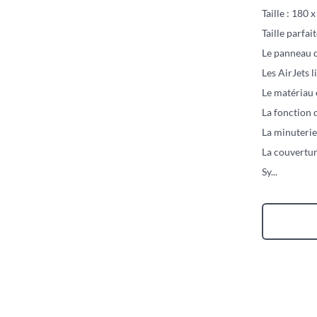
Taille : 180 
Taille parfai
Le panneau d
Les AirJets l
Le matériau 
La fonction 
La minuterie
La couverture
Sy
...