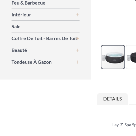
Feu & Barbecue
Intérieur
Sale
Coffre De Toit - Barres De Toit
Beauté
Tondeuse À Gazon
Skip
to
the
beginning
DETAILS
of
the
images
gallery
Lay-Z-Spa Sp