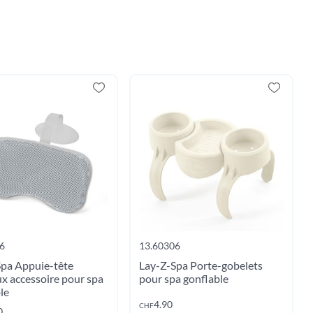
6
13.60306
Spa Appuie-tête
Lay-Z-Spa Porte-gobelets
x accessoire pour spa
pour spa gonflable
le
4.90
CHF
Ajouter au panier
0