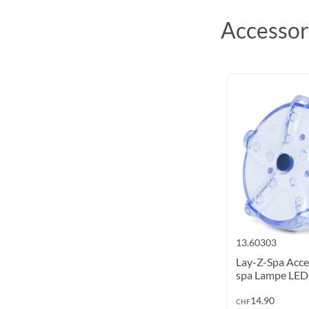
Accessor
13.60310
13.60303
t
Lay-Z-Spa Kit de nettoyage
Lay-Z-Spa Acce
tout-en-un
spa Lampe LED 
Ajouter au panier
Ajout
14.90
14.90
CHF
CHF