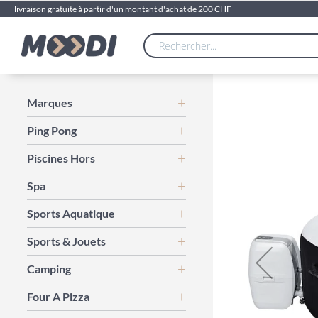
livraison gratuite à partir d'un montant d'achat de 200 CHF
Skip
Marques
to
Ping Pong
the
end
Piscines Hors
of
the
Spa
images
gallery
Sports Aquatique
Sports & Jouets
Camping
Four A Pizza