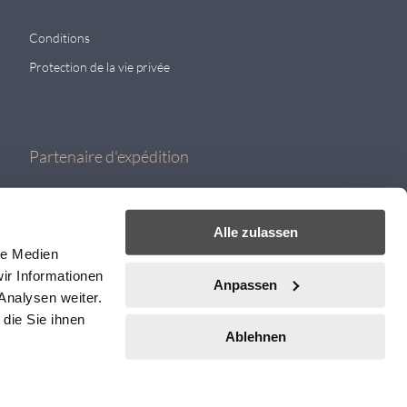
Conditions
Protection de la vie privée
Partenaire d'expédition
Alle zulassen
le Medien
ir Informationen
Anpassen
Analysen weiter.
die Sie ihnen
Ablehnen
 produits, consultez le site
Bestway
Pingpongshop