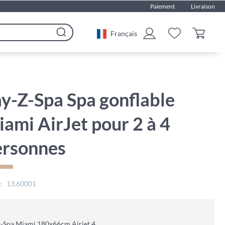
Paiement
Livraison
Français
Rechercher
y-Z-Spa Spa gonflable
ami AirJet pour 2 à 4
ersonnes
13.60001
-Spa Miami 180x66cm Airjet 4