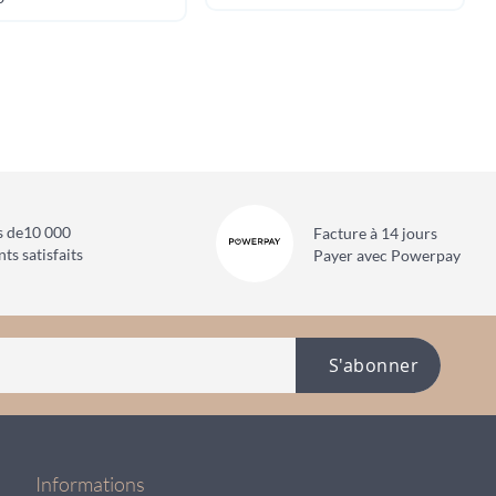
s de
10 000
Facture à 14 jours
nts satisfaits
Payer avec Powerpay
S'abonner
Informations