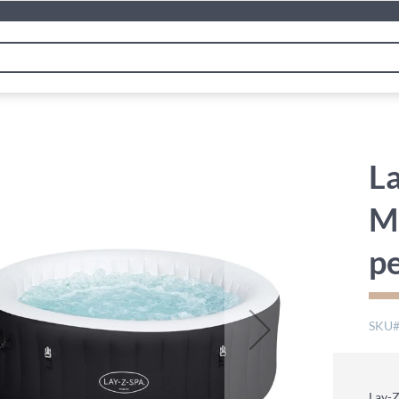
La
Mi
p
SKU
Lay-Z